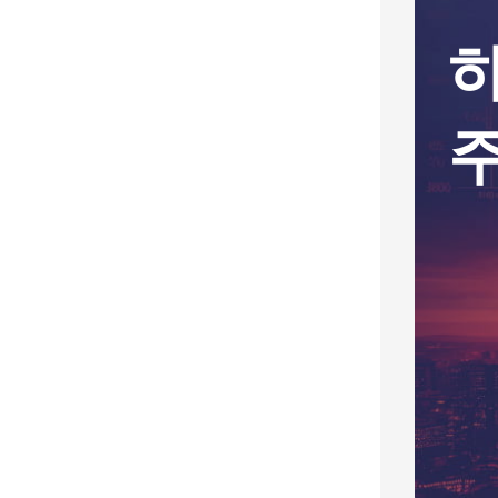
, '제자리
네이버도 빅테크 
세요" [우
다...AI 투자에 이
8.77
코스피200
9
0.6%
S&P 500
7
81
0.36%
오늘의 증권 데이터 보기