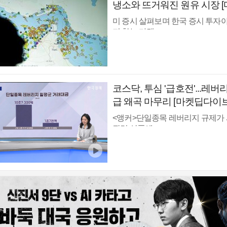
냉소와 뜨거워진 원유 시장 
의 국장 힌트]
미 증시 살펴보며 한국 증시 투
지 찾는 마켓 ...
코스닥, 투심 '급호전'...레버
급 왜곡 마무리 [마켓딥다이브
<앵커>단일종목 레버리지 규제가
관련 상품에...