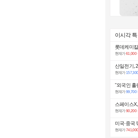
이시각 
롯데케미칼 
현재가
61,000
산일전기, 2
현재가
157,30
"외국인 홀
현재가
99,700
스페이스X,
현재가
90,200
미국·중국 
현재가
741,00