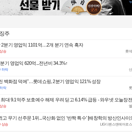
특징주
4
/
5
2분기 영업익 1101억…2개 분기 연속 흑자
상승
롯
분기 영업익 620억...전년비 34.3%↑
0
하락
린 백화점 덕에"…롯데쇼핑, 2분기 영업익 121% 성장
하락
 최대 9.1억주 보호예수 해제 우려 딛고 6.14% 급등 - 와우넷 오늘장
상승
꺾고 무기 선주문 1위...국산화 없인 ‘반짝 특수’ [배창학의 방산인사이
0
상승
LIG디펜스앤에어로