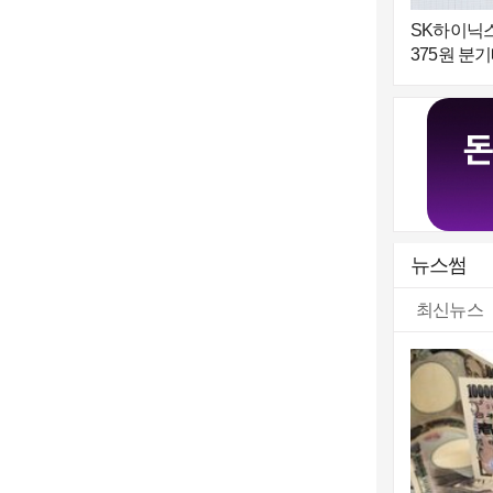
SK하이닉스
375원 분
당…"9월 
주주환원"
뉴스썸
최신뉴스