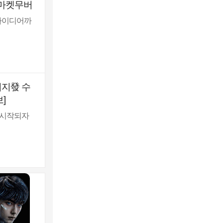
[마켓무버
자아이디어까
리지發 수
]
 시작되자