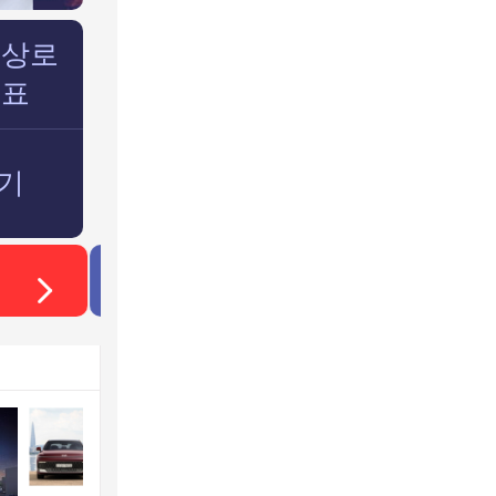
이상로
대표
보기
와우넷 이벤트