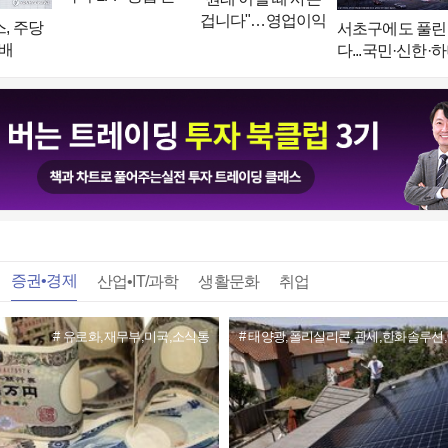
격화…목표가 13만
겁니다"…영업이익
, 주당
서초구에도 풀린
원”
'43%' 급감했는데
기배
다...국민·신한·
'깜짝 전망'
내 추가
은행, 1천억원씩
정
증권•경제
산업•IT/과학
생활문화
취업
유로화,재무부,미국,소식통
태양광,폴리실리콘,관세,한화솔루션,O
트럼프,반사이익,미국무역정책,중