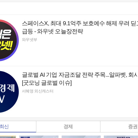
스페이스X, 최대 9.1억주 보호예수 해제 우려 딛고
급등 - 와우넷 오늘장전략
와우넷부
글로벌 AI 기업 자금조달 전략 주목...알파벳, 회
[굿모닝 글로벌 이슈]
서혜영 외신캐스터
최신
경제
증권