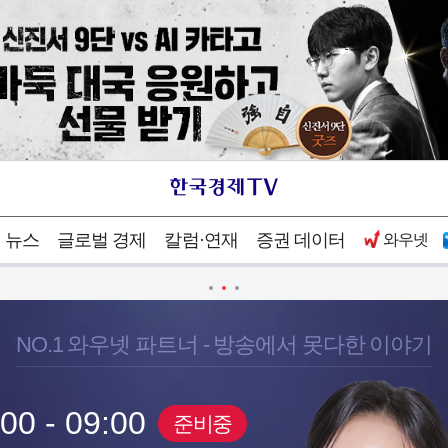
4
/
5
뉴스
글로벌 경제
칼럼·연재
증권 데이터
와우넷
NO.1 와우넷 파트너 - 방송에서 못다한 이야기
00 - 09:00
준비중