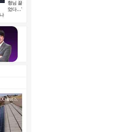
형님 끌고 아우 밀
었다…'두 달 연속 1
하나
위·첫날 1만 대 돌
 배
파' 효자 노릇 톡톡
CI홀딩스,
국태양광