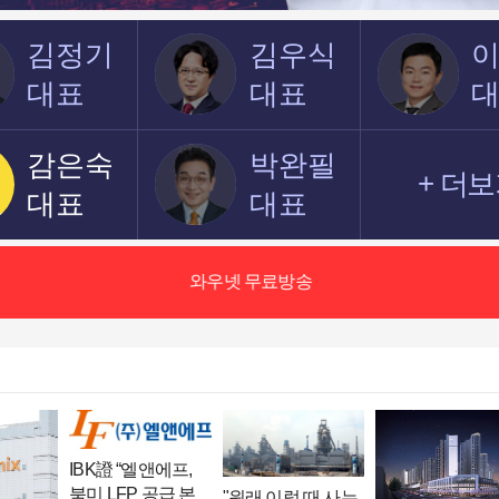
김정기
김우식
대표
대표
감은숙
박완필
+ 더
대표
대표
와우넷 무료방송
IBK證 “엘앤에프,
북미 LFP 공급 본
"원래 이럴 때 사는