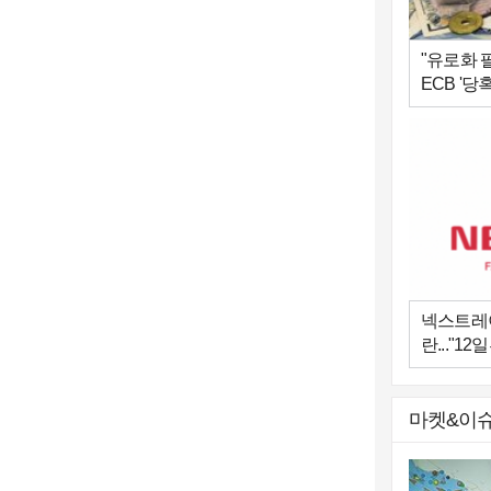
"유로화 
ECB '당혹
넥스트레이
란..."1
마켓&이