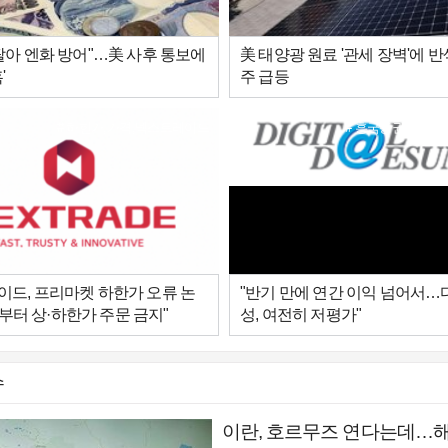
팔아 엔화 방어"…美 사후 통보에
美 태양광 원료 '관세 장벽'에 
'
주 급등
하한가,가격,넥스트레이드
흥국증권,실적,
드, 프리마켓 하한가 오류 논
"반기 만에 연간 이익 넘어서
2일부터 상·하한가 주문 금지"
성, 여전히 저평가"
슈
이란, 호르무즈 연다는데…