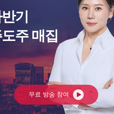
하반기
"중국산 폴리실리콘 
길 간
배 될 것"...한화 웃고 
익 감소
주도주 매집
기회
74.73
나스닥
2
0.83%
,709.96
다우존스
5
0.17%
무료 방송 참여