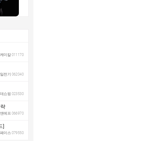
데케미칼
011170
산일전기
062040
롯데쇼핑
023530
전략
엘앤에프
066970
드]
스페이스
079550