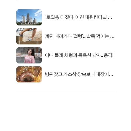
"로얄층 터졌다! 이천 대원칸타빌 잔
여세대 긴급 공개"
계단 내려가다 '철렁'... 발목 꺾이는 이
유
아내 몰래 처형과 목욕한 남자.. 충격!
방귀잦고,가스참 장속보니 대장이아
니라..