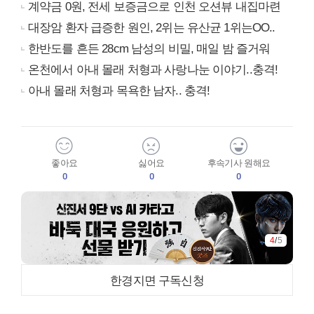
계약금 0원, 전세 보증금으로 인천 오션뷰 내집마련
대장암 환자 급증한 원인, 2위는 유산균 1위는OO..
한반도를 흔든 28cm 남성의 비밀, 매일 밤 즐거워
온천에서 아내 몰래 처형과 사랑나눈 이야기..충격!
아내 몰래 처형과 목욕한 남자.. 충격!
좋아요
싫어요
후속기사 원해요
0
0
0
4
/
5
한경지면 구독신청