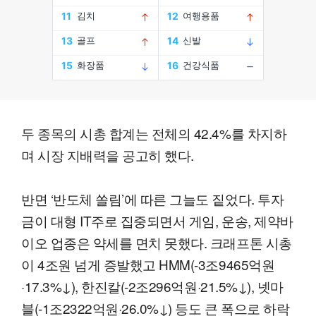
두 종목의 시총 합계는 전체의 42.4%를 차지하
며 시장 지배력을 공고히 했다.
반면 ‘반도체 쏠림’에 따른 그늘도 짙었다. 투자
금이 대형 IT주로 집중되면서 게임, 운송, 제약바
이오 업종은 약세를 면치 못했다. 크래프톤 시총
이 4조원 넘게 증발했고 HMM(-3조9465억원
·17.3%↓), 한진칼(-2조296억원·21.5%↓), 넷마
블(-1조2322억원·26.0%↓) 등도 큰 폭으로 하락