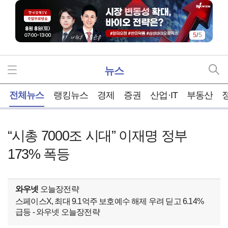
5
/
5
뉴스
홈
전체뉴스
랭킹뉴스
경제
증권
산업·IT
부동산
“시총 7000조 시대” 이재명 정부
173% 폭등
와우넷
오늘장전략
스페이스X, 최대 9.1억주 보호예수 해제 우려 딛고 6.14%
급등 - 와우넷 오늘장전략