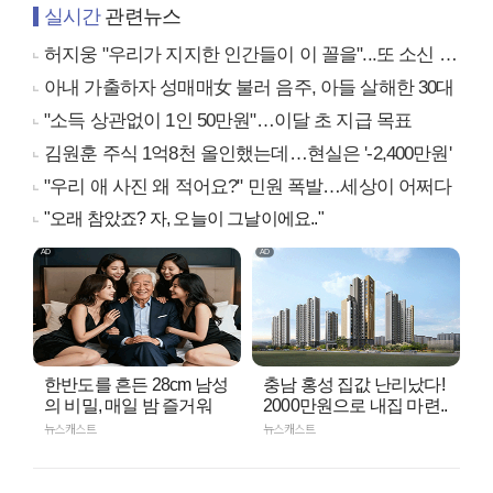
실시간
관련뉴스
허지웅 "우리가 지지한 인간들이 이 꼴을"...또 소신 발언
아내 가출하자 성매매女 불러 음주, 아들 살해한 30대
"소득 상관없이 1인 50만원"…이달 초 지급 목표
김원훈 주식 1억8천 올인했는데…현실은 '-2,400만원'
"우리 애 사진 왜 적어요?" 민원 폭발…세상이 어쩌다
"오래 참았죠? 자, 오늘이 그날이에요.."
한반도를 흔든 28cm 남성
충남 홍성 집값 난리났다!
의 비밀, 매일 밤 즐거워
2000만원으로 내집 마련..
뉴스캐스트
뉴스캐스트