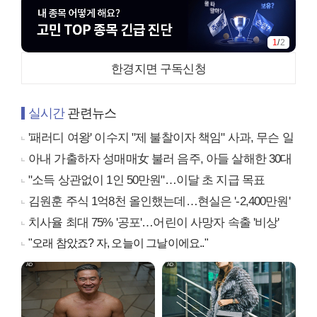
1
/
2
한경지면 구독신청
실시간
관련뉴스
'패러디 여왕' 이수지 "제 불찰이자 책임" 사과, 무슨 일
아내 가출하자 성매매女 불러 음주, 아들 살해한 30대
"소득 상관없이 1인 50만원"…이달 초 지급 목표
김원훈 주식 1억8천 올인했는데…현실은 '-2,400만원'
치사율 최대 75% '공포'…어린이 사망자 속출 '비상'
"오래 참았죠? 자, 오늘이 그날이에요.."