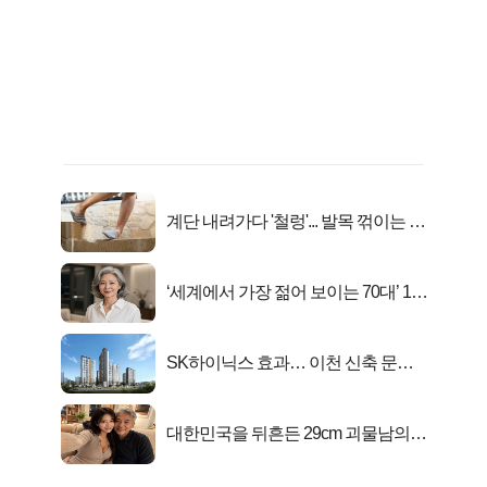
계단 내려가다 '철렁'... 발목 꺾이는 이
유
‘세계에서 가장 젊어 보이는 70대’ 1위
선정…
SK하이닉스 효과… 이천 신축 문의
급증!
대한민국을 뒤흔든 29cm 괴물남의
진실