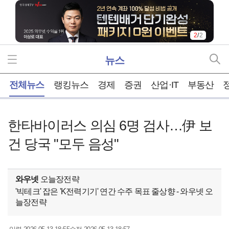
2
/
2
뉴스
홈
전체뉴스
랭킹뉴스
경제
증권
산업·IT
부동산
한타바이러스 의심 6명 검사…伊 보
건 당국 "모두 음성"
와우넷
오늘장전략
'빅테크' 잡은 'K전력기기' 연간 수주 목표 줄상향 - 와우넷 오
늘장전략