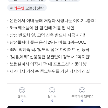
와우넷
오늘장전략
온천에서 아내 몰래 처형과 사랑나눈 이야기..충격!
5cm 왜소남이 한 달 만에 거물 된 사연
삼성 반도체 옆, 고덕 신축 반드시 지금 사라!
남성활력에 좋은 음식 2위는 마늘, 1위는OO..
83세 박혜숙 씨, ‘압도적 몸매’ 다이어트 신 등극
“빚 없애라” 신용등급 상관없이 정부서 2억지원!
보험설계사 이직시 ‘억’대 프로모션! 키움에셋!
세계에서 가장 큰 중요부위를 가진 남자의 진실
좋아요
싫어요
후속기사 원해요
0
0
0