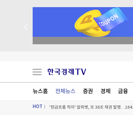
매일 매일 꽝 없는 룰렛 이벤트
트럼프, 탄약부족 탓 '美국방 질책' 보도에 "가짜
[속보] 트럼프, 폴리실리콘 산업 보호 행정명령 서
뉴스홈
전체뉴스
증권
경제
금융
[속보] 트럼프 '美 원정출산 금지' 행정명령 서명
'현금흐름 적자' 알파벳, 또 36조 채권 발행…16
HOT
[포토+] 박정민, '멋짐 가득한 모습~'
ON AIR
뉴스
"나야, '흑백요리사' 시즌3"