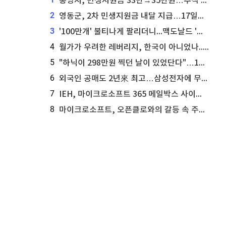
통영시, 민생지원금 33만→35만원…추석 전 푼다
2
영동군, 2차 민생지원금 내달 지급…17일부터 신청 접수
3
'100만개' 불티나게 팔리더니...맥도날드 '충주찰옥수수버거' 돌연 판매 종료
4
월가가 우려한 레버리지, 한국이 아니었나...'상황 인식' 못한 아셴브레너의 추락
5
"하닉이 298만원 찍던 날이 있었단다"…100만 클릭 '전래동화' 정체
6
외국인 공매도 2년來 최고…삼성전자에 무슨일이 [B급기자의 B급리포트]
7
IEH, 마이크로소프트 365 메일박스 사이버보안 사고 조사 착수
8
마이크로소프트, 오픈클로와의 갈등 속 주가 상승