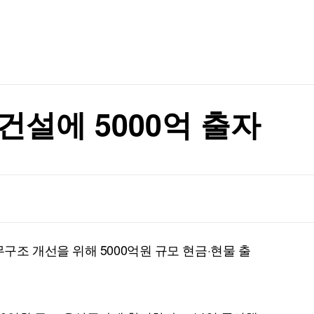
TV홈
무료방송
전체뉴스
증권
파트너스
경제
종목핫라인
추천 상
뉴스·반역"
산업
경제
오늘의 
정치
뉴스·반역"
생활경제
수익후기
국제
기업·CEO
이벤트
칼럼·연재
건설에 5000억 출자
특집방송
전체 프로그램
채널/편성
지역별채널
조 개선을 위해 5000억원 규모 현금·현물 출
)
편성표