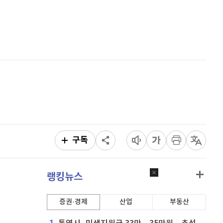
홈
AI추천
퀀텀
920
(
0%
)
품
마켓이슈
이더리움 클래식
9,225
(
1.37%
)
특징주
이벤트
비트코인
91,421,000
(
-0.46%
)
구독
랭킹뉴스
증권·경제
산업
부동산
1