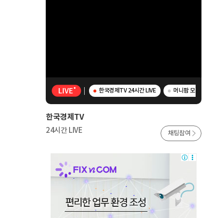
한국경제TV 24시간 LIVE
머니팜 모닝라이브 -
한국경제TV
24시간 LIVE
채팅참여