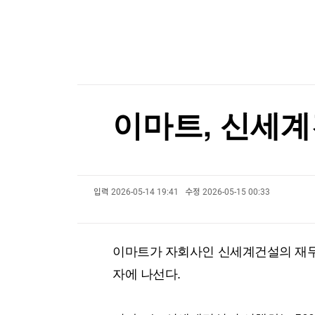
한국경제TV
뉴스홈
[온에어] 신박한 경제토크 킥
머니팜 모닝라이브
증권
굿모닝 작전
트럼프, 탄약부족 탓 '美국방 질책' 보도에 "가짜
금융
오늘장 뭐사지?
부동산
트럼프, 탄약부족 탓 '美국방 질책' 보도에 "가짜
[오후5시] 뉴스플러스
사회
온로드 (ON ROAD) 인사이트
글로벌경제
이마트, 신세계
랭킹뉴스
입력
2026-05-14 19:41
수정
2026-05-15 00:33
미네르바아카데미
증권 데이터
스페셜강의
특징주 뉴스
이마트가 자회사인 신세계건설의 재무구
투자/재테크
매매신호 (랭킹100
부동산/세무
투자분석
자에 나선다.
산업
국내증시
[모집-3기-] 돈버는 트레이딩 투자 북클럽
환율