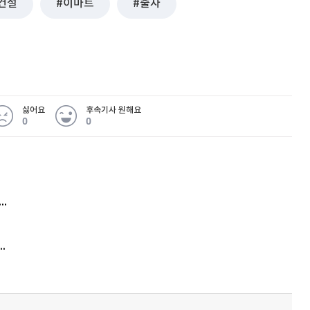
건설
이마트
출자
퀀텀
이더리움 클래식
9
싫어요
후속기사 원해요
0
0
 무슨 일
아내 가출하자 성매매女 불러 음주, 아들 살해한 30대
김원훈 주식 1억8천 올인했는데…현실은 '-2,400만원'
'비상'