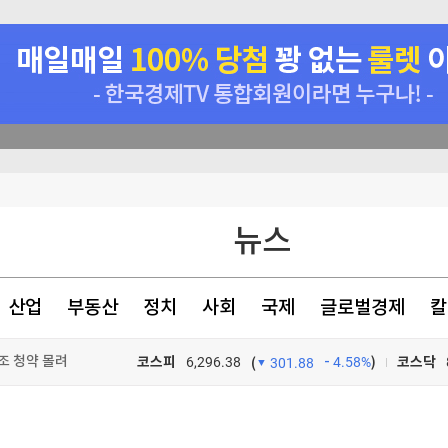
뉴스
뉴스·반역"
명
산업
부동산
정치
사회
국제
글로벌경제
칼
4조 청약 몰려
코스피
6,296.38
4.58%
)
코스닥
(
301.88
TV프로그램
와우