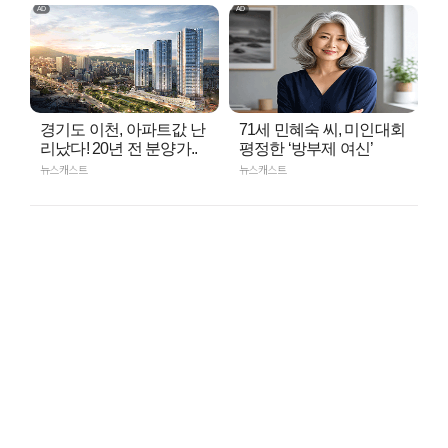
경기도 이천, 아파트값 난
71세 민혜숙 씨, 미인대회
리났다! 20년 전 분양가..
평정한 ‘방부제 여신’
뉴스캐스트
뉴스캐스트