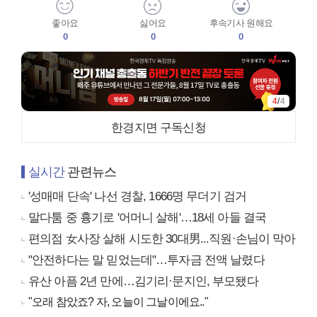
좋아요
싫어요
후속기사 원해요
0
0
0
4
/
4
한경지면 구독신청
실시간
관련뉴스
'성매매 단속' 나선 경찰, 1666명 무더기 검거
말다툼 중 흉기로 '어머니 살해'…18세 아들 결국
편의점 女사장 살해 시도한 30대男...직원·손님이 막아
"안전하다는 말 믿었는데"…투자금 전액 날렸다
유산 아픔 2년 만에…김기리·문지인, 부모됐다
"오래 참았죠? 자, 오늘이 그날이에요.."