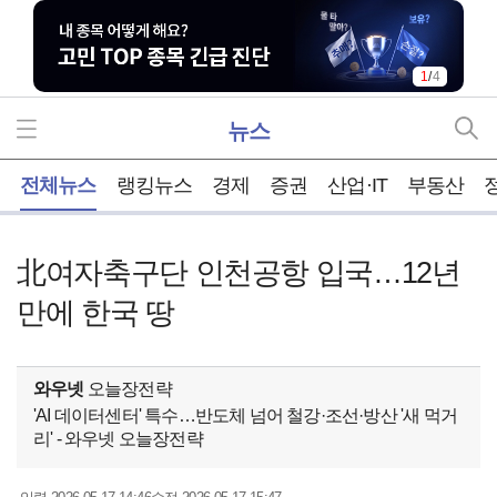
1
/
4
뉴스
홈
전체뉴스
랭킹뉴스
경제
증권
산업·IT
부동산
北여자축구단 인천공항 입국…12년
만에 한국 땅
와우넷
오늘장전략
'AI 데이터센터' 특수…반도체 넘어 철강·조선·방산 '새 먹거
리' - 와우넷 오늘장전략