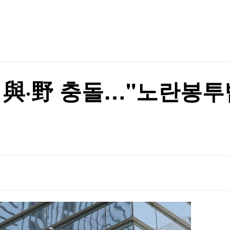
TV홈
무료방송
전체뉴스
 '뚝' [분석+]
증권
파트너스
경제
종목핫라인
추천 상
산업
경제
오늘의 
정치
생활경제
수익후기
국제
기업·CEO
이벤트
칼럼·연재
與·野 충돌…"노란봉투법 
특집방송
격 할수도"
전체 프로그램
격 할수도"
채널/편성
지역별채널
)
편성표