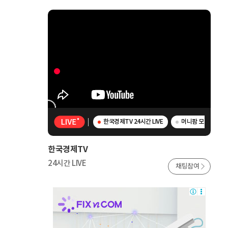
한국경제TV 24시간 LIVE
머니팜 모닝라이브 -
한국경제TV
24시간 LIVE
채팅참여