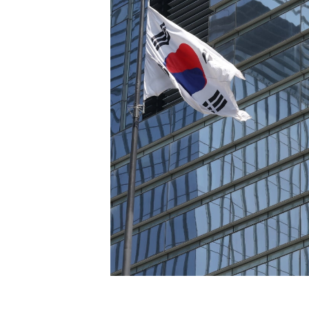
[할인50%] 한·미 투자 올인원 클래스
해외증시