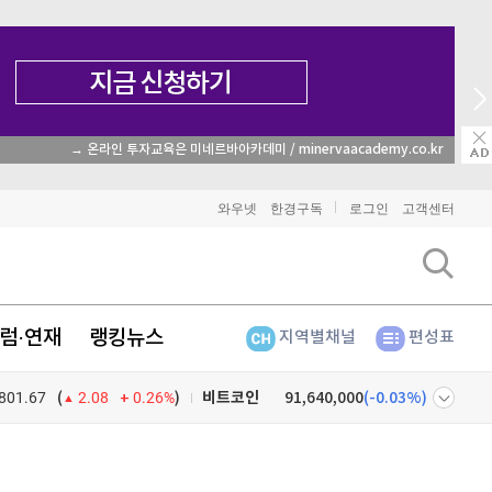
→ 온라인 투자교육은 미네르바아카데미 / minervaacademy.co.kr
와우넷
한경구독
로그인
고객센터
럼·연재
랭킹뉴스
지역별채널
편성표
801.67
0.26%
)
비트코인
91,640,000
(
-0.03%
)
(
2.08
이더리움
2,703,000
(
1.31%
)
넷
주식창