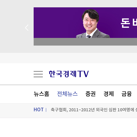
 꽝 없는 룰렛 이벤트
뉴스홈
전체뉴스
증권
경제
금융
HOT
리투아 국방 "러, 우크라 드론으로 발트국 위장공
축구협회, 2011~2012년 외국인 심판 10여명에
ON AIR
뉴스
UAE 러브콜 받은 천궁-II 효과에…LIG D&A, 2