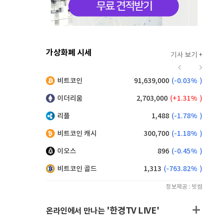
가상화폐 시세
기사 보기 +
920
(
0.88%
)
비트코인
91,639,000
(
-0.03%
)
,070
(
-1.62%
)
이더리움
2,703,000
(
1.31%
)
리플
1,488
(
-1.78%
)
비트코인 캐시
300,700
(
-1.18%
)
이오스
896
(
-0.45%
)
비트코인 골드
1,313
(
-763.82%
)
정보제공 : 빗썸
'한경TV LIVE'
온라인에서 만나는