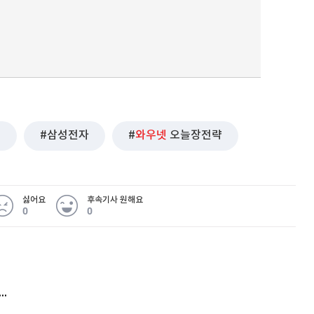
조
삼성전자
와우넷
오늘장전략
싫어요
후속기사 원해요
0
0
 무슨 일
아내 가출하자 성매매女 불러 음주, 아들 살해한 30대