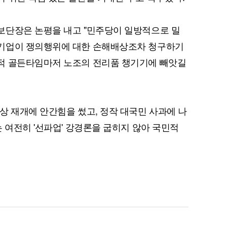
보단장은 논평을 내고 "민주당이 일방적으로 밀
기업이 쟁의행위에 대한 손해배상조차 청구하기
적 골든타임마저 노조의 전리품 챙기기에 빼앗길
퀀텀
이더리움 클래식
9
상 재개에 안간힘을 썼고, 정작 대국민 사과에 나
 여전히 '선파업' 강경론을 굽히지 않아 국민적