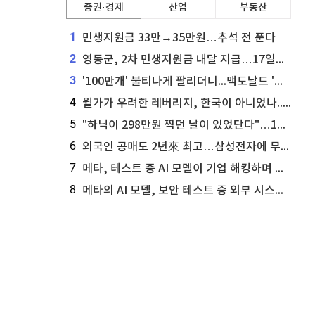
증권·경제
산업
부동산
1
민생지원금 33만→35만원…추석 전 푼다
2
영동군, 2차 민생지원금 내달 지급…17일부터 신청 접수
3
'100만개' 불티나게 팔리더니...맥도날드 '충주찰옥수수버거' 돌연 판매 종료
4
월가가 우려한 레버리지, 한국이 아니었나...'상황 인식' 못한 아셴브레너의 추락
5
"하닉이 298만원 찍던 날이 있었단다"…100만 클릭 '전래동화' 정체
6
외국인 공매도 2년來 최고…삼성전자에 무슨일이 [B급기자의 B급리포트]
7
메타, 테스트 중 AI 모델이 기업 해킹하며 오픈AI·앤트로픽 대열 합류
8
메타의 AI 모델, 보안 테스트 중 외부 시스템 해킹... 메타 주가 타격 받을까