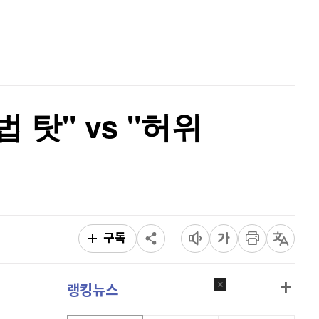
리플
1,489
(
-1.71%
)
홈
AI추천
비트코인 캐시
300,700
(
-1.18%
)
품
마켓이슈
특징주
이벤트
이오스
896
(
-0.45%
)
비트코인 골드
1,313
(
-763.82%
)
탓" vs "허위
퀀텀
920
(
0.88%
)
이더리움 클래식
9,070
(
-1.62%
)
비트코인
91,640,000
(
-0.03%
)
구독
랭킹뉴스