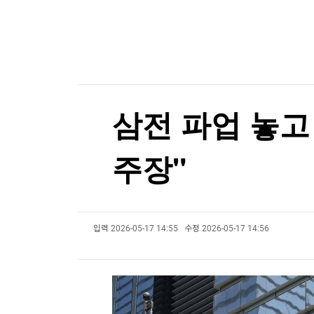
한국경제TV
뉴스홈
코스피 안정될까…단일 레버리지 거래 첫 1조 아래로
머니팜 모닝라이브
증권
굿모닝 작전
금융
[포토+] 박정민, '멋짐 가득한 모습~'
오늘장 뭐사지?
부동산
"나야, '흑백요리사' 시즌3"
[오후5시] 뉴스플러스
사회
온로드 (ON ROAD) 인사이트
글로벌경제
[온에어] 더 워룸
삼전 파업 놓고 
랭킹뉴스
리투아 국방 "러, 우크라 드론으로 발트국 위장공
주장"
리투아 국방 "러, 우크라 드론으로 발트국 위장공
미네르바아카데미
증권 데이터
입력
2026-05-17 14:55
수정
2026-05-17 14:56
스페셜강의
특징주 뉴스
투자/재테크
매매신호 (랭킹100
부동산/세무
투자분석
산업
국내증시
[모집-3기-] 돈버는 트레이딩 투자 북클럽
환율