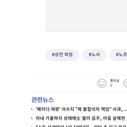
삼전 파업
노사
노
좋아요
0
관련뉴스
'패러디 여왕' 이수지 "제 불찰이자 책임" 사과,