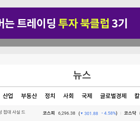
뉴스
산업
부동산
정치
사회
국제
글로벌경제
칼
격 할수도"
코스피
6,296.38
4.58%
)
코스닥
(
301.88
 성 접대 사실 드러나
TV프로그램
와우
분기 매출 1조 돌파