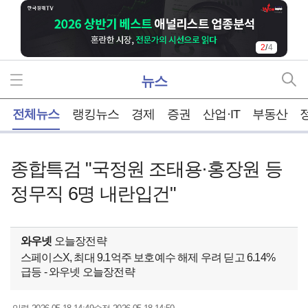
2
/
4
뉴스
홈
전체뉴스
랭킹뉴스
경제
증권
산업·IT
부동산
종합특검 "국정원 조태용·홍장원 등
정무직 6명 내란입건"
와우넷
오늘장전략
스페이스X, 최대 9.1억주 보호예수 해제 우려 딛고 6.14%
급등 - 와우넷 오늘장전략