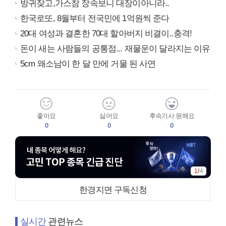
방귀잦고,가스참 장속보니 대장이아니라..
한국로또, 8월부터 전국민에 1억원씩 준다
20대 여성과 결혼한 70대 할아버지 비결이..충격!
돈이 새는 사람들의 공통점... 재물운이 달라지는 이유
5cm 왜소남이 한 달 만에 거물 된 사연
좋아요
싫어요
후속기사 원해요
0
0
0
2
/
4
한경지면 구독신청
실시간
관련뉴스