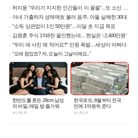
허지웅 "우리가 지지한 인간들이 이 꼴을"...또 소신 발언
아내 가출하자 성매매女 불러 음주, 아들 살해한 30대
"소득 상관없이 1인 50만원"…이달 초 지급 목표
김원훈 주식 1억8천 올인했는데…현실은 '-2,400만원'
"우리 애 사진 왜 적어요?" 민원 폭발…세상이 어쩌다
"오래 참았죠? 자, 오늘이 그날이에요.."
한반도를 흔든 28cm 남성
한국로또, 8월부터 전국
의 비밀, 매일 밤 즐거워
민에 1억원씩 준다
뉴스캐스트
뉴스캐스트