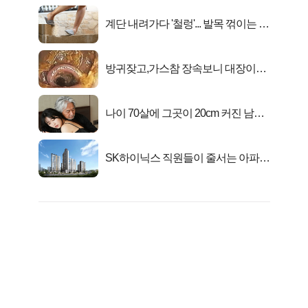
계단 내려가다 '철렁'... 발목 꺾이는 이
유
방귀잦고,가스참 장속보니 대장이아
니라..
나이 70살에 그곳이 20cm 커진 남자..
충격!
SK하이닉스 직원들이 줄서는 아파트
가격은?