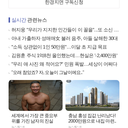
한경지면 구독신청
실시간
관련뉴스
허지웅 "우리가 지지한 인간들이 이 꼴을"...또 소신 발언
아내 가출하자 성매매女 불러 음주, 아들 살해한 30대
"소득 상관없이 1인 50만원"…이달 초 지급 목표
김원훈 주식 1억8천 올인했는데…현실은 '-2,400만원'
"우리 애 사진 왜 적어요?" 민원 폭발…세상이 어쩌다
"오래 참았죠? 자, 오늘이 그날이에요.."
세계에서 가장 큰 중요부
충남 홍성 집값 난리났다!
위를 가진 남자의 진실
2000만원으로 내집 마련..
뉴스캐스트
뉴스캐스트