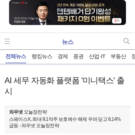
3
/
5
뉴스
홈
전체뉴스
랭킹뉴스
경제
증권
산업·IT
부동산
AI 세무 자동화 플랫폼 '미니택스' 출
시
와우넷
오늘장전략
스페이스X, 최대 9.1억주 보호예수 해제 우려 딛고 6.14%
급등 - 와우넷 오늘장전략