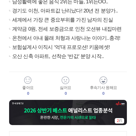
남성활력에 좋은 음식 2위는 마늘, 1위는OO..
경기도 이천, 아파트값 난리났다! 20년 전 분양가..
세계에서 가장 큰 중요부위를 가진 남자의 진실
계약금 0원, 전세 보증금으로 인천 오션뷰 내집마련
온천에서 아내 몰래 처형과 사랑나눈 이야기..충격!
보험설계사 이직시 ‘억’대 프로모션! 키움에셋!
오산 신축 아파트, 선착순 ‘반값’ 분양 시작..
좋아요
싫어요
후속기사 원해요
0
0
0
2
/
5