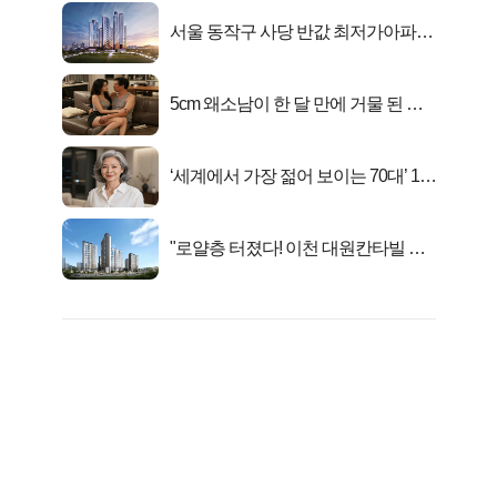
서울 동작구 사당 반값 최저가아파트
마지막...
5cm 왜소남이 한 달 만에 거물 된 사
연
‘세계에서 가장 젊어 보이는 70대’ 1위
선정…
"로얄층 터졌다! 이천 대원칸타빌 잔
여세대 긴급 공개"