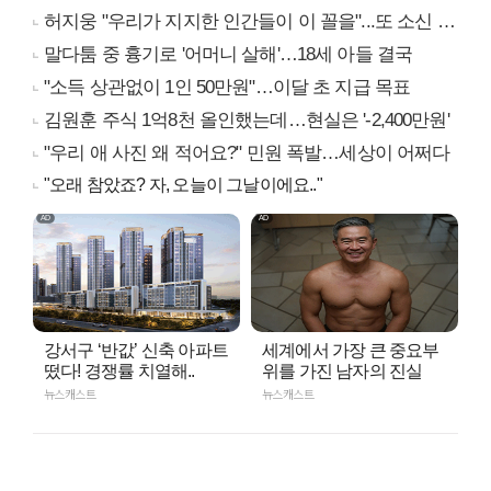
허지웅 "우리가 지지한 인간들이 이 꼴을"...또 소신 발언
말다툼 중 흉기로 '어머니 살해'…18세 아들 결국
"소득 상관없이 1인 50만원"…이달 초 지급 목표
김원훈 주식 1억8천 올인했는데…현실은 '-2,400만원'
"우리 애 사진 왜 적어요?" 민원 폭발…세상이 어쩌다
"오래 참았죠? 자, 오늘이 그날이에요.."
강서구 ‘반값’ 신축 아파트
세계에서 가장 큰 중요부
떴다! 경쟁률 치열해..
위를 가진 남자의 진실
뉴스캐스트
뉴스캐스트