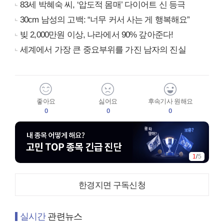
83세 박혜숙 씨, ‘압도적 몸매’ 다이어트 신 등극
30cm 남성의 고백: “너무 커서 사는 게 행복해요”
빚 2,000만원 이상, 나라에서 90% 갚아준다!
세계에서 가장 큰 중요부위를 가진 남자의 진실
좋아요
싫어요
후속기사 원해요
0
0
0
1
/
5
한경지면 구독신청
실시간
관련뉴스