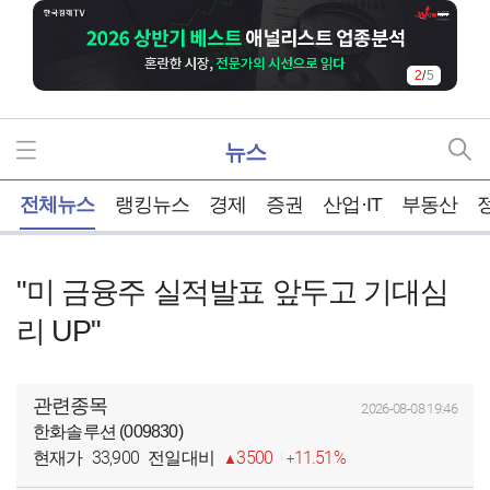
2
/
5
뉴스
홈
전체뉴스
랭킹뉴스
경제
증권
산업·IT
부동산
"미 금융주 실적발표 앞두고 기대심
리 UP"
관련종목
2026-08-08 19:46
한화솔루션 (009830)
33,900
3500
11.51%
현재가
전일대비