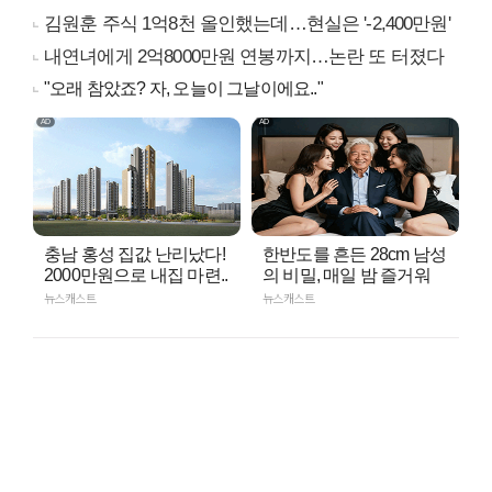
김원훈 주식 1억8천 올인했는데…현실은 '-2,400만원'
내연녀에게 2억8000만원 연봉까지…논란 또 터졌다
"오래 참았죠? 자, 오늘이 그날이에요.."
충남 홍성 집값 난리났다!
한반도를 흔든 28cm 남성
2000만원으로 내집 마련..
의 비밀, 매일 밤 즐거워
뉴스캐스트
뉴스캐스트