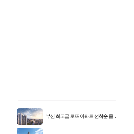
부산 최고급 로또 아파트 선착순 줍줍
떴다!