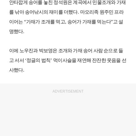
안타깝게 송어를 놓친 정석원은 계곡에서 민물조개와 가재
를 낚아 송어낚시의 재미를 더했다
.
마오리족 원주민 프라
이어는
“
가재가 조개를 먹고
,
송어가 가재를 먹는다
”
고 설
명했다
.
이에 노우진과 박보영은 조개와 가재 송어 사람 순으로 들
고 서서
‘
정글의 법칙
’
먹이사슬을 재연해 잔잔한 웃음을 선
사했다
.
ADVERTISEMENT