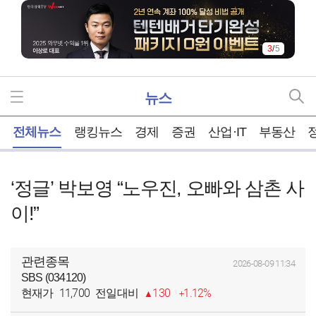
4
/
5
뉴스
홈
전체뉴스
랭킹뉴스
경제
증권
산업·IT
부동산
‘정글’ 박보영 “노우진, 오빠와 삼촌 사
이!”
관련종목
2026-08-09 11:34
SBS (034120)
11,700
130
1.12%
현재가
전일대비