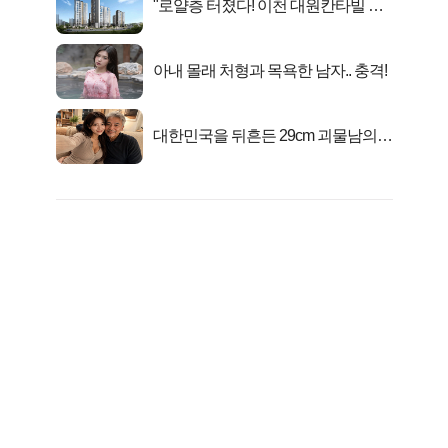
"로얄층 터졌다! 이천 대원칸타빌 잔
여세대 긴급 공개"
아내 몰래 처형과 목욕한 남자.. 충격!
대한민국을 뒤흔든 29cm 괴물남의
진실