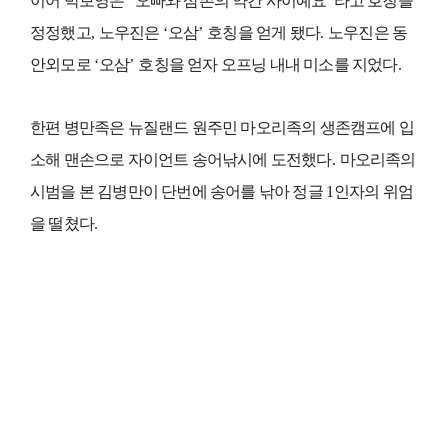
이어 박보영은
“
오빠와 삼촌의 약간 사이예요
”
라고 호칭을
정정했고
,
노우진은
‘
오삼
’
호칭을 얻게 됐다
.
노우진은 동
안외모로
‘
오삼
’
호칭을 얻자 오프닝 내내 미소를 지었다
.
한편 병만족은 뉴질랜드 원주민 마오리족의 생존캠프에 입
소해 맨손으로 자이언트 송어낚시에 도전했다
.
마오리족의
시범을 본 김병만이 단번에 송어를 낚아 정글
1
인자의 위엄
을 떨쳤다
.