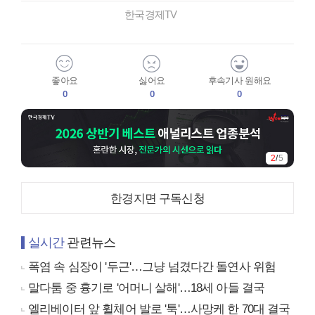
한국경제TV
좋아요
싫어요
후속기사 원해요
0
0
0
2
/
5
한경지면 구독신청
실시간
관련뉴스
폭염 속 심장이 '두근'…그냥 넘겼다간 돌연사 위험
말다툼 중 흉기로 '어머니 살해'…18세 아들 결국
엘리베이터 앞 휠체어 발로 '툭'…사망케 한 70대 결국