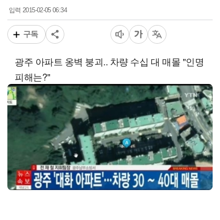
2015-02-05 06:34
입력
구독
광주 아파트 옹벽 붕괴.. 차량 수십 대 매몰 "인명
피해는?"