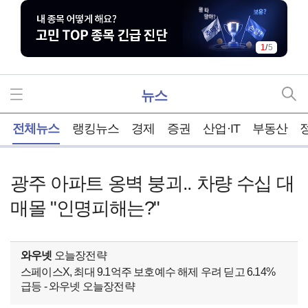
1
/
5
뉴스
홈
전체뉴스
랭킹뉴스
경제
증권
산업·IT
부동산
광주 아파트 옹벽 붕괴.. 차량 수십 대
매몰 "인명피해는?"
와우넷
오늘장전략
스페이스X, 최대 9.1억주 보호예수 해제 우려 딛고 6.14%
급등 - 와우넷 오늘장전략