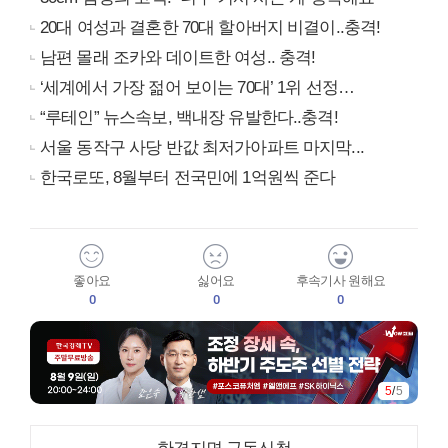
20대 여성과 결혼한 70대 할아버지 비결이..충격!
남편 몰래 조카와 데이트한 여성.. 충격!
‘세계에서 가장 젊어 보이는 70대’ 1위 선정…
“루테인” 뉴스속보, 백내장 유발한다..충격!
서울 동작구 사당 반값 최저가아파트 마지막...
한국로또, 8월부터 전국민에 1억원씩 준다
좋아요
싫어요
후속기사 원해요
0
0
0
5
/
5