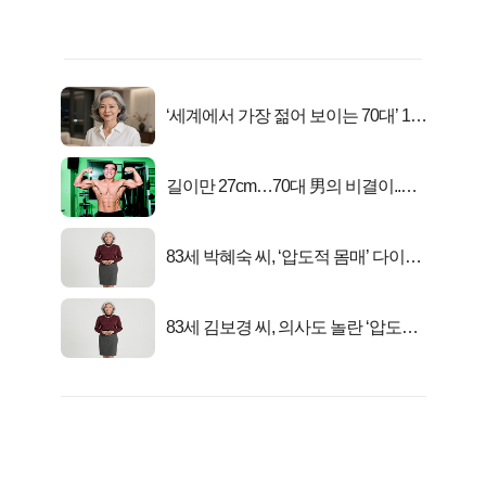
‘세계에서 가장 젊어 보이는 70대’ 1위
선정…
길이만 27cm…70대 男의 비결이..충
격!
83세 박혜숙 씨, ‘압도적 몸매’ 다이어
트 신 등극
83세 김보경 씨, 의사도 놀란 ‘압도적
피지컬’