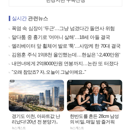
한경지면 구독신청
실시간
관련뉴스
폭염 속 심장이 '두근'…그냥 넘겼다간 돌연사 위험
말다툼 중 흉기로 '어머니 살해'…18세 아들 결국
엘리베이터 앞 휠체어 발로 '툭'…사망케 한 70대 결국
김원훈 주식 1억8천 올인했는데…현실은 '-2,400만원'
내연녀에게 2억8000만원 연봉까지…논란 또 터졌다
"오래 참았죠? 자, 오늘이 그날이에요.."
경기도 이천, 아파트값 난
한반도를 흔든 28cm 남성
리났다! 20년 전 분양가..
의 비밀, 매일 밤 즐거워
뉴스캐스트
뉴스캐스트