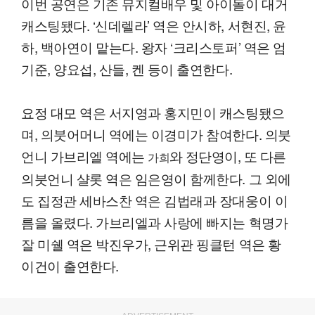
이번 공연은 기존 뮤지컬배우 및 아이돌이 대거
캐스팅됐다. ‘신데렐라’ 역은 안시하, 서현진, 윤
하, 백아연이 맡는다. 왕자 ‘크리스토퍼’ 역은 엄
기준, 양요섭, 산들, 켄 등이 출연한다.
요정 대모 역은 서지영과 홍지민이 캐스팅됐으
며, 의붓어머니 역에는 이경미가 참여한다. 의붓
언니 가브리엘 역에는
와 정단영이, 또 다른
가희
의붓언니 샬롯 역은 임은영이 함께한다. 그 외에
도 집정관 세바스찬 역은 김법래과 장대웅이 이
름을 올렸다. 가브리엘과 사랑에 빠지는 혁명가
잘 미쉘 역은 박진우가, 근위관 핑클턴 역은 황
이건이 출연한다.