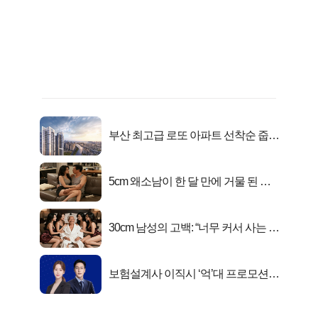
부산 최고급 로또 아파트 선착순 줍줍
떴다!
5cm 왜소남이 한 달 만에 거물 된 사
연
30cm 남성의 고백: “너무 커서 사는 게
행복해요”
보험설계사 이직시 ‘억’대 프로모션!
키움에셋!