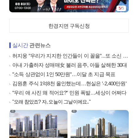
5
/
5
한경지면 구독신청
실시간
관련뉴스
허지웅 "우리가 지지한 인간들이 이 꼴을"...또 소신 발언
아내 가출하자 성매매女 불러 음주, 아들 살해한 30대
"소득 상관없이 1인 50만원"…이달 초 지급 목표
김원훈 주식 1억8천 올인했는데…현실은 '-2,400만원'
"우리 애 사진 왜 적어요?" 민원 폭발…세상이 어쩌다
"오래 참았죠? 자, 오늘이 그날이에요.."