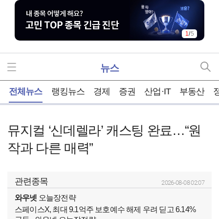
1
/
5
뉴스
홈
전체뉴스
랭킹뉴스
경제
증권
산업·IT
부동산
뮤지컬 ‘신데렐라’ 캐스팅 완료…“원
작과 다른 매력”
관련종목
2026-08-08 02:07
와우넷
오늘장전략
스페이스X, 최대 9.1억주 보호예수 해제 우려 딛고 6.14%