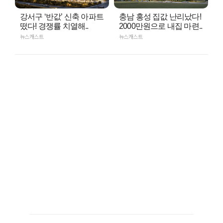
강서구 ‘반값’ 신축 아파트
충남 홍성 집값 난리났다!
떴다! 경쟁률 치열해..
2000만원으로 내집 마련..
뉴스캐스트
뉴스캐스트