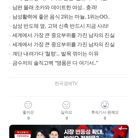
남편 몰래 조카와 데이트한 여성.. 충격!
남성활력에 좋은 음식 2위는 마늘, 1위는OO..
삼성 반도체 옆, 고덕 신축 반드시 지금 사라!
세계에서 가장 큰 중요부위를 가진 남자의 진실
세계에서 가장 큰 중요부위를 가진 남자의 진실
계단 내려가다 '철렁'... 발목 꺾이는 이유
금수저의 솔직고백 "명품은 다 여기서.."
한국경제TV
좋아요
싫어요
후속기사 원해요
0
0
0