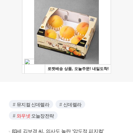
뮤지컬 신데렐라
신데렐라
와우넷
오늘장전략
83세 김보경 씨, 의사도 놀란 ‘압도적 피지컬’