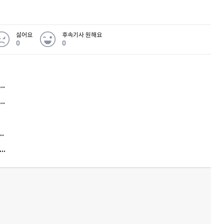
싫어요
후속기사 원해요
0
0
허지웅 "우리가 지지한 인간들이 이 꼴을"...또 소신 발언
아내 가출하자 성매매女 불러 음주, 아들 살해한 30대
김원훈 주식 1억8천 올인했는데…현실은 '-2,400만원'
"우리 애 사진 왜 적어요?" 민원 폭발…세상이 어쩌다