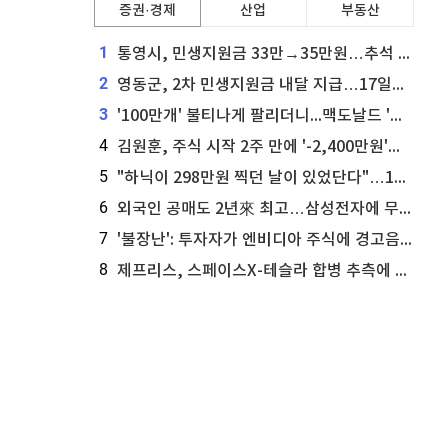
증권·경제
산업
부동산
1
통영시, 민생지원금 33만→35만원…추석 전 푼다
2
영동군, 2차 민생지원금 내달 지급…17일부터 신청 접수
3
'100만개' 불티나게 팔리더니...맥도날드 '충주찰옥수수버거' 돌연 판매 종료
4
김원훈, 주식 시작 2주 만에 '-2,400만원'…"차 한 대 값 날렸다"
5
"하닉이 298만원 찍던 날이 있었단다"…100만 클릭 '전래동화' 정체
6
외국인 공매도 2년來 최고…삼성전자에 무슨일이 [B급기자의 B급리포트]
7
'불장난': 투자자가 엔비디아 주식에 경고음 울려
8
제프리스, 스페이스X-테슬라 합병 추측에 대한 트래커 주식 가능성 분석