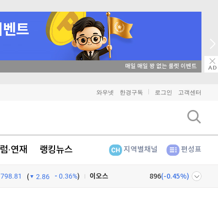
매일 매일 꽝 없는 룰렛 이벤트
비트코인
91,239,000
(
-0.12%
)
와우넷
한경구독
로그인
고객센터
이더리움
2,692,000
(
0%
)
리플
1,441
(
-0.21%
)
럼·연재
랭킹뉴스
지역별채널
편성표
비트코인 캐시
301,600
(
-0.23%
)
798.81
0.36%
)
이오스
896
(
-0.45%
)
(
2.86
비트코인 골드
1,313
(
-763.82%
)
넷
주식창