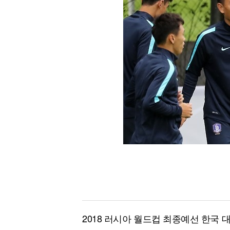
[할인50%] 한·미 투자 올인원 클래스
해외증시
2018 러시아 월드컵 최종예선 한국 