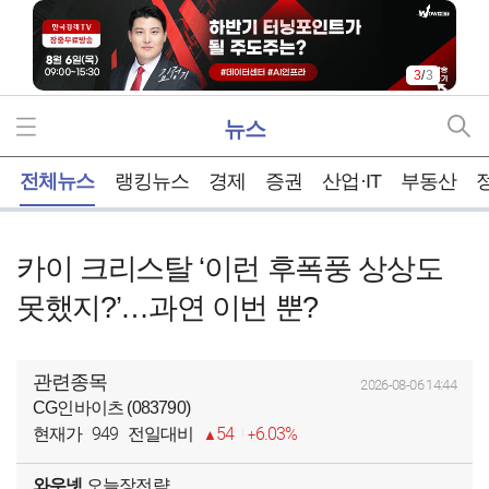
3
/
3
뉴스
홈
전체뉴스
랭킹뉴스
경제
증권
산업·IT
부동산
카이 크리스탈 ‘이런 후폭풍 상상도
못했지?’…과연 이번 뿐?
관련종목
2026-08-06 14:44
CG인바이츠 (083790)
949
54
6.03%
현재가
전일대비
와우넷
오늘장전략