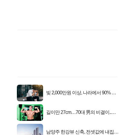
빚 2,000만원 이상, 나라에서 90% 갚
아준다!
길이만 27cm…70대 男의 비결이..충
격!
남양주 한강뷰 신축, 전셋값에 내집마