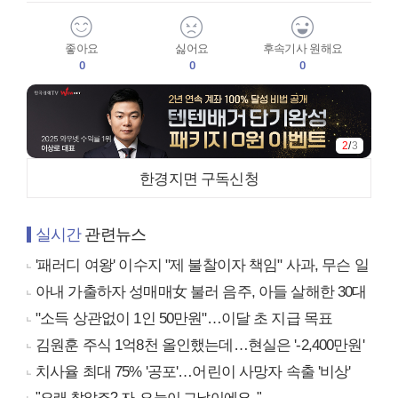
좋아요
싫어요
후속기사 원해요
0
0
0
2
/
3
한경지면 구독신청
실시간
관련뉴스
'패러디 여왕' 이수지 "제 불찰이자 책임" 사과, 무슨 일
아내 가출하자 성매매女 불러 음주, 아들 살해한 30대
"소득 상관없이 1인 50만원"…이달 초 지급 목표
김원훈 주식 1억8천 올인했는데…현실은 '-2,400만원'
치사율 최대 75% '공포'…어린이 사망자 속출 '비상'
"오래 참았죠? 자, 오늘이 그날이에요.."