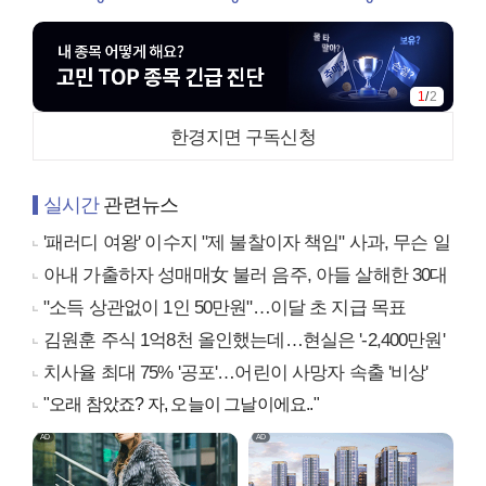
1
/
2
한경지면 구독신청
실시간
관련뉴스
'패러디 여왕' 이수지 "제 불찰이자 책임" 사과, 무슨 일
아내 가출하자 성매매女 불러 음주, 아들 살해한 30대
"소득 상관없이 1인 50만원"…이달 초 지급 목표
김원훈 주식 1억8천 올인했는데…현실은 '-2,400만원'
치사율 최대 75% '공포'…어린이 사망자 속출 '비상'
"오래 참았죠? 자, 오늘이 그날이에요.."