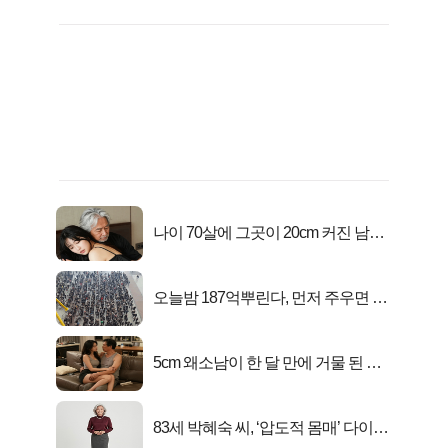
나이 70살에 그곳이 20cm 커진 남자..
충격!
오늘밤 187억뿌린다, 먼저 주우면 최
대1억..!
5cm 왜소남이 한 달 만에 거물 된 사
연
83세 박혜숙 씨, ‘압도적 몸매’ 다이어