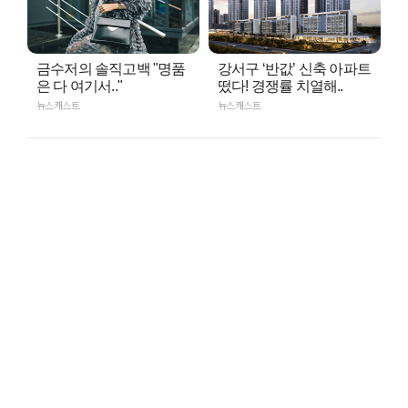
금수저의 솔직고백 "명품
강서구 ‘반값’ 신축 아파트
은 다 여기서.."
떴다! 경쟁률 치열해..
뉴스캐스트
뉴스캐스트