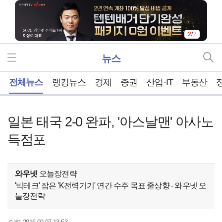
2
/
2
뉴스
홈
전체뉴스
랭킹뉴스
경제
증권
산업·IT
부동산
일본 태국 2-0 완파, '아스날맨' 아사노
득점포
와우넷
오늘장전략
'빅테크' 잡은 'K전력기기' 연간 수주 목표 줄상향 - 와우넷 오
늘장전략