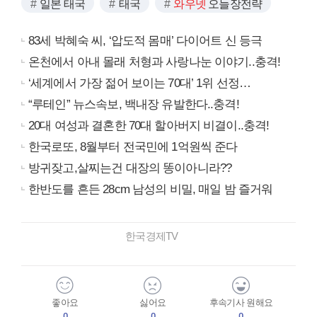
일본 태국
태국
와우넷
오늘장전략
83세 박혜숙 씨, ‘압도적 몸매’ 다이어트 신 등극
온천에서 아내 몰래 처형과 사랑나눈 이야기..충격!
‘세계에서 가장 젊어 보이는 70대’ 1위 선정…
“루테인” 뉴스속보, 백내장 유발한다..충격!
20대 여성과 결혼한 70대 할아버지 비결이..충격!
한국로또, 8월부터 전국민에 1억원씩 준다
방귀잦고,살찌는건 대장의 똥이아니라??
한반도를 흔든 28cm 남성의 비밀, 매일 밤 즐거워
한국경제TV
좋아요
싫어요
후속기사 원해요
0
0
0