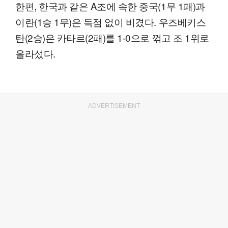
한편, 한국과 같은 A조에 속한 중국(1무 1패)과
이란(1승 1무)은 득점 없이 비겼다. 우즈베키스
탄(2승)은 카타르(2패)를 1-0으로 꺾고 조 1위로
올라섰다.
ADVERTISEMENT