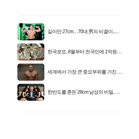
길이만 27cm…70대 男의 비결이..충
격!
한국로또, 8월부터 전국민에 1억원씩
준다
세계에서 가장 큰 중요부위를 가진 남
자의 진실
한반도를 흔든 28cm 남성의 비밀, 매
일 밤 즐거워