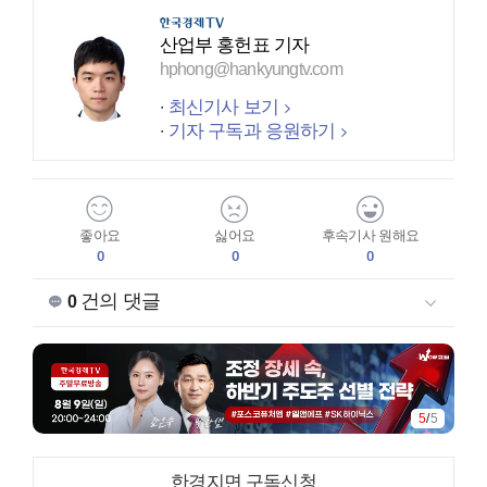
산업부 홍헌표 기자
hphong@hankyungtv.com
최신기사 보기
기자 구독과 응원하기
좋아요
싫어요
후속기사 원해요
0
0
0
건의 댓글
0
5
/
5
한경지면 구독신청