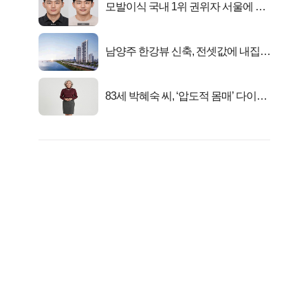
모발이식 국내 1위 권위자 서울에 있
었다..
남양주 한강뷰 신축, 전셋값에 내집마
련!
83세 박혜숙 씨, ‘압도적 몸매’ 다이어
트 신 등극