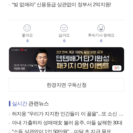
“빚 없애라” 신용등급 상관없이 정부서 2억지원!
좋아요
싫어요
후속기사 원해요
0
0
0
4
/
5
한경지면 구독신청
실시간
관련뉴스
허지웅 "우리가 지지한 인간들이 이 꼴을"...또 소신 발언
아내 가출하자 성매매女 불러 음주, 아들 살해한 30대
"소득 상관없이 1인 50만원"…이달 초 지급 목표