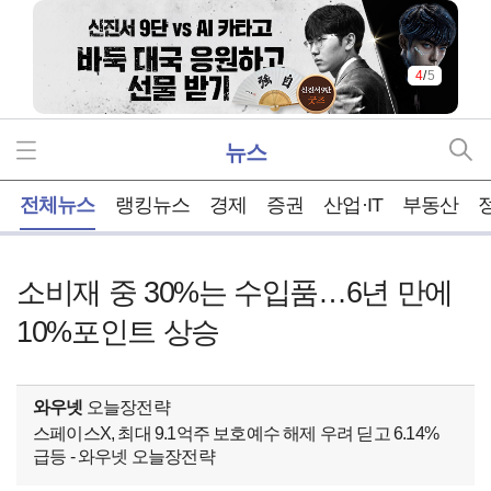
5
/
5
뉴스
홈
전체뉴스
랭킹뉴스
경제
증권
산업·IT
부동산
소비재 중 30%는 수입품…6년 만에
10%포인트 상승
와우넷
오늘장전략
스페이스X, 최대 9.1억주 보호예수 해제 우려 딛고 6.14%
급등 - 와우넷 오늘장전략