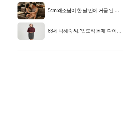
5cm 왜소남이 한 달 만에 거물 된 사
연
83세 박혜숙 씨, ‘압도적 몸매’ 다이어
트 신 등극