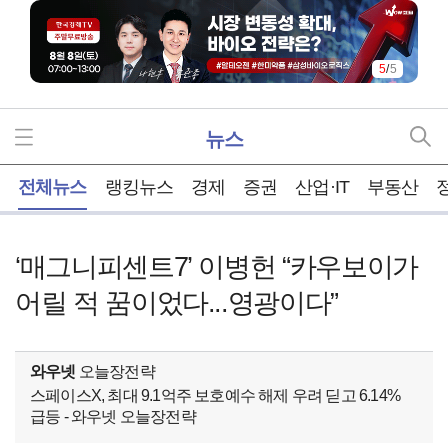
5
/
5
뉴스
홈
전체뉴스
랭킹뉴스
경제
증권
산업·IT
부동산
‘매그니피센트7’ 이병헌 “카우보이가
어릴 적 꿈이었다...영광이다”
와우넷
오늘장전략
스페이스X, 최대 9.1억주 보호예수 해제 우려 딛고 6.14%
급등 - 와우넷 오늘장전략