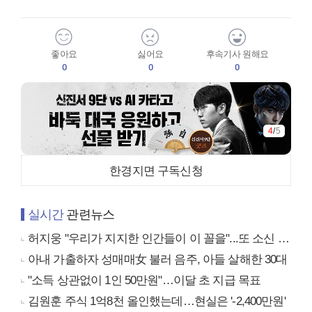
좋아요
싫어요
후속기사 원해요
0
0
0
4
/
5
한경지면 구독신청
실시간
관련뉴스
허지웅 "우리가 지지한 인간들이 이 꼴을"...또 소신 발언
아내 가출하자 성매매女 불러 음주, 아들 살해한 30대
"소득 상관없이 1인 50만원"…이달 초 지급 목표
김원훈 주식 1억8천 올인했는데…현실은 '-2,400만원'