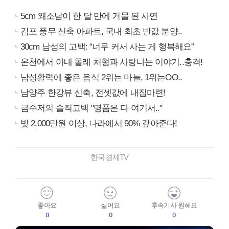
5cm 왜소남이 한 달 만에 거물 된 사연
김포 풍무 신축 아파트, 국내 최초 반값 분양..
30cm 남성의 고백: “너무 커서 사는 게 행복해요”
온천에서 아내 몰래 처형과 사랑나눈 이야기..충격!
남성활력에 좋은 음식 2위는 마늘, 1위는OO..
남양주 한강뷰 신축, 전셋값에 내집마련!
금수저의 솔직고백 "명품은 다 여기서.."
빚 2,000만원 이상, 나라에서 90% 갚아준다!
한국경제TV
좋아요
싫어요
후속기사 원해요
0
0
0