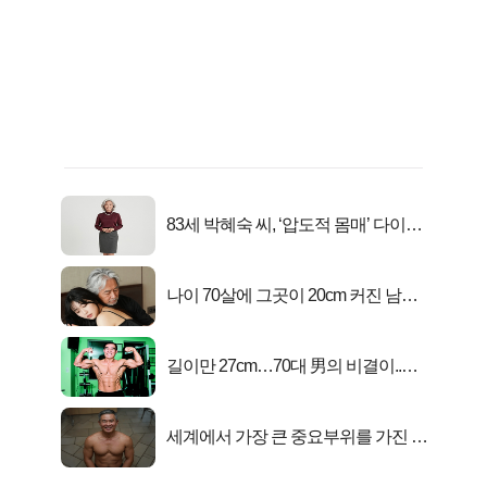
83세 박혜숙 씨, ‘압도적 몸매’ 다이어
트 신 등극
나이 70살에 그곳이 20cm 커진 남자..
충격!
길이만 27cm…70대 男의 비결이..충
격!
세계에서 가장 큰 중요부위를 가진 남
자의 진실