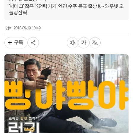
'빅테크' 잡은 'K전력기기' 연간 수주 목표 줄상향 - 와우넷 오
늘장전략
2016-09-19 10:49
입력
구독