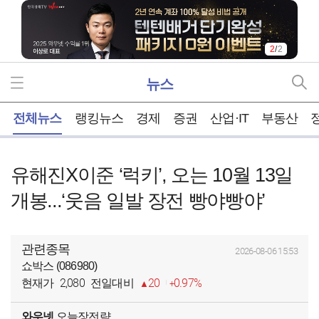
2
/
2
뉴스
홈
전체뉴스
랭킹뉴스
경제
증권
산업·IT
부동산
유해진X이준 ‘럭키’, 오는 10월 13일
개봉...‘웃음 일발 장전 빵야빵야’
관련종목
2026-08-06 15:53
쇼박스 (086980)
2,080
20
0.97%
현재가
전일대비
와우넷
오늘장전략