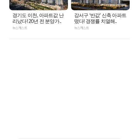
경기도 이천, 아파트값 난
강서구 ‘반값’ 신축 아파트
리났다! 20년 전 분양가..
떴다! 경쟁률 치열해..
뉴스캐스트
뉴스캐스트