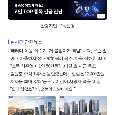
1
/
2
한경지면 구독신청
실시간
관련뉴스
'패러디 여왕' 이수지 "제 불찰이자 책임" 사과, 무슨 일
아내 가출하자 성매매女 불러 음주, 아들 살해한 30대
"소득 상관없이 1인 50만원"…이달 초 지급 목표
김원훈 주식 1억8천 올인했는데…현실은 '-2,400만원'
치사율 최대 75% '공포'…어린이 사망자 속출 '비상'
"오래 참았죠? 자, 오늘이 그날이에요.."