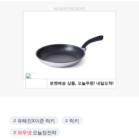
ADVERTISEMENT
유해진X이준 럭키
럭키
와우넷
오늘장전략