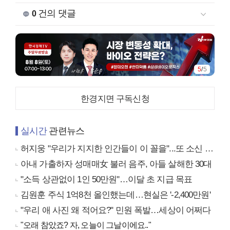
건의 댓글
0
1
/
5
한경지면 구독신청
실시간
관련뉴스
허지웅 "우리가 지지한 인간들이 이 꼴을"...또 소신 발언
아내 가출하자 성매매女 불러 음주, 아들 살해한 30대
"소득 상관없이 1인 50만원"…이달 초 지급 목표
김원훈 주식 1억8천 올인했는데…현실은 '-2,400만원'
"우리 애 사진 왜 적어요?" 민원 폭발…세상이 어쩌다
"오래 참았죠? 자, 오늘이 그날이에요.."