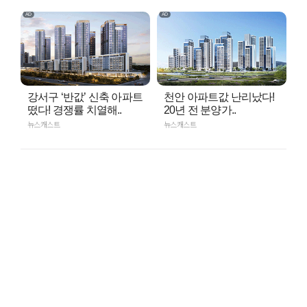
강서구 ‘반값’ 신축 아파트
천안 아파트값 난리났다!
떴다! 경쟁률 치열해..
20년 전 분양가..
뉴스캐스트
뉴스캐스트