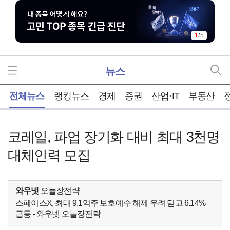
2
/
5
뉴스
홈
전체뉴스
랭킹뉴스
경제
증권
산업·IT
부동산
코레일, 파업 장기화 대비 최대 3천명
대체인력 모집
와우넷
오늘장전략
스페이스X, 최대 9.1억주 보호예수 해제 우려 딛고 6.14%
급등 - 와우넷 오늘장전략