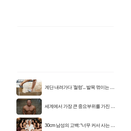
계단 내려가다 '철렁'... 발목 꺾이는 이
유
세계에서 가장 큰 중요부위를 가진 남
자의 진실
30cm 남성의 고백: “너무 커서 사는 게