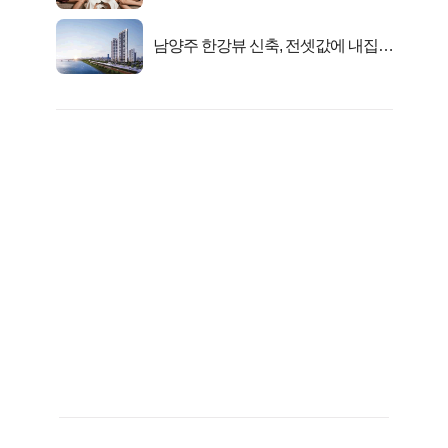
행복해요”
남양주 한강뷰 신축, 전셋값에 내집마
련!