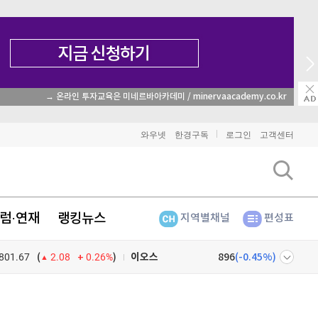
→ 온라인 투자교육은 미네르바아카데미 / minervaacademy.co.kr
비트코인
91,422,000
(
-0.46%
)
와우넷
한경구독
로그인
고객센터
이더리움
2,706,000
(
-0.3%
)
리플
1,472
(
-0.96%
)
럼·연재
랭킹뉴스
지역별채널
편성표
비트코인 캐시
303,500
(
0.4%
)
801.67
0.26%
)
이오스
896
(
-0.45%
)
(
2.08
비트코인 골드
1,313
(
-763.82%
)
넷
주식창