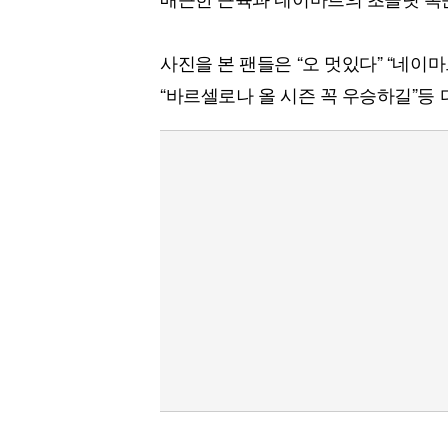
사진을 본 팬들은 “오 멋있다” “네이마
“바르셀로나 올 시즌 꼭 우승하길”등 