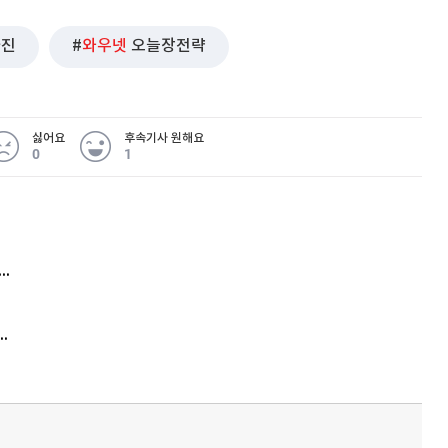
사진
와우넷
오늘장전략
싫어요
후속기사 원해요
0
1
 무슨 일
아내 가출하자 성매매女 불러 음주, 아들 살해한 30대
김원훈 주식 1억8천 올인했는데…현실은 '-2,400만원'
'비상'