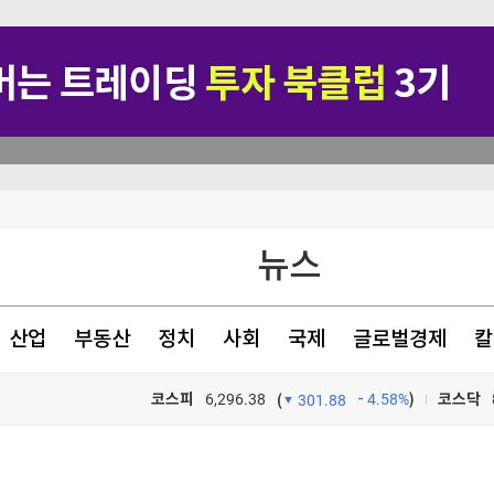
지지 않겠다"
뉴스
험 대응 목적"
산업
부동산
정치
사회
국제
글로벌경제
칼
…"잠재적 뇌물"
코스피
6,296.38
4.58%
)
코스닥
(
301.88
TV프로그램
와우
포트>