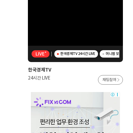
한국경제TV 24시간 LIVE
머니팜 모닝라이브 -
한국경제TV
24시간 LIVE
채팅참여