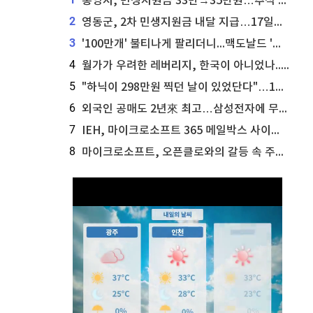
통영시, 민생지원금 33만→35만원…추석 전 푼다
2
영동군, 2차 민생지원금 내달 지급…17일부터 신청 접수
3
'100만개' 불티나게 팔리더니...맥도날드 '충주찰옥수수버거' 돌연 판매 종료
4
월가가 우려한 레버리지, 한국이 아니었나...'상황 인식' 못한 아셴브레너의 추락
5
"하닉이 298만원 찍던 날이 있었단다"…100만 클릭 '전래동화' 정체
6
외국인 공매도 2년來 최고…삼성전자에 무슨일이 [B급기자의 B급리포트]
7
IEH, 마이크로소프트 365 메일박스 사이버보안 사고 조사 착수
8
마이크로소프트, 오픈클로와의 갈등 속 주가 상승