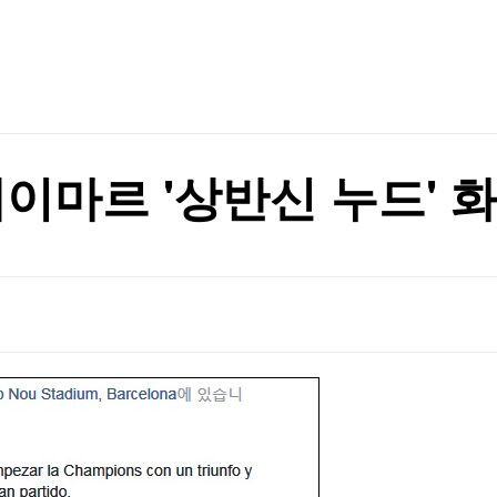
TV홈
무료방송
전체뉴스
지지 않겠다"
증권
파트너스
경제
종목핫라인
추천 상
산업
지지 않겠다"
경제
오늘의 
정치
생활경제
수익후기
국제
기업·CEO
이벤트
칼럼·연재
네이마르 '상반신 누드' 
특집방송
전체 프로그램
채널/편성
지역별채널
)
편성표