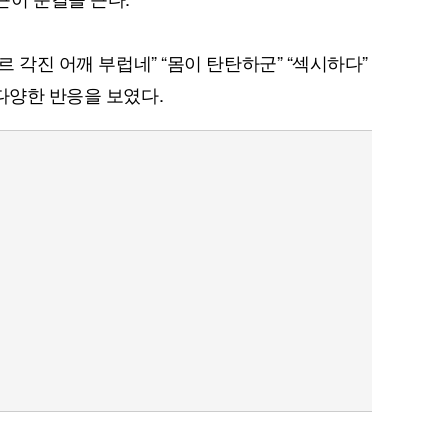
르 각진 어깨 부럽네” “몸이 탄탄하군” “섹시하다”
다양한 반응을 보였다.
퀀텀
이더리움 클래식
9