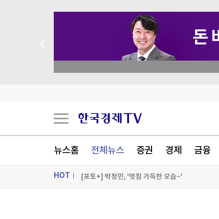
 꽝 없는 룰렛 이벤트
美진보 좌장 샌더스, 한국계 주지사 후보에 "공개
시리아 수도 외곽서 미니버스 폭발…"3명 사망"
美FCC "中로봇 수입규제는 美제조업 장려·안보위
뉴스홈
전체뉴스
증권
경제
금융
美민주, 트럼프 측에 30억원 건넨 韓기업 정조준
HOT
[포토+] 박정민, '멋짐 가득한 모습~'
"나야, '흑백요리사' 시즌3"
ON AIR
뉴스
[온에어] 주식, 알아야번다 <박문환의 스페셜 리