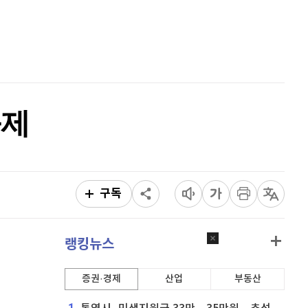
퀀텀
924
(
0.43%
)
홈
AI추천
이더리움 클래식
9,190
(
0.99%
)
품
마켓이슈
특징주
이벤트
비트코인
91,422,000
(
-0.46%
)
화제
구독
랭킹뉴스
증권·경제
산업
부동산
1