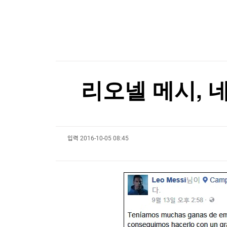
한국경제TV
뉴스홈
美진보 좌장 샌더스, 한국계 주지사 후보에 "공개
머니팜 모닝라이브
증권
굿모닝 작전
금융
美진보 좌장 샌더스, 한국계 주지사 후보에 "공개
오늘장 뭐사지?
부동산
[오후5시] 뉴스플러스
사회
온로드 (ON ROAD) 인사이트
글로벌경제
리오넬 메시, 
랭킹뉴스
입력
2016-10-05 08:45
미네르바아카데미
증권 데이터
스페셜강의
특징주 뉴스
투자/재테크
매매신호 (랭킹100
부동산/세무
투자분석
산업
국내증시
[모집-3기-] 돈버는 트레이딩 투자 북클럽
환율