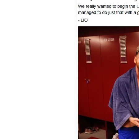
[할인50%] 한·미 투자 올인원 클래스
해외증시