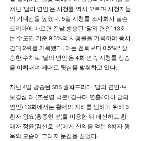
쳐냔 ‘달의 연인’은 시청률 역시 오르며 시청자들
의 기대감을 높였다. 5일 시청률 조사회사 닐슨
코리아에 따르면 전날 방송된 ‘달의 연인’ 13회
는 수도권 기준 9.3%의 시청률을 기록하며 동시
간대 2위를 기록했다. 이는 전회보다 0.5%P 상
승한 수치로 ‘달의 연인’은 4회 연속 시청률 상승
을 이뤄내며 제대로 뒷심을 발휘하고 있다.
지난 4일 방송된
월화드라마 ‘달의 연인-보
SBS
보경심 려’(조윤영 극본/ 김규태 연출/ 이하 달의
연인) 13회에서는 황제의 자리를 탐하기 위해 3
황자 왕요(홍종현 분)를 이용한 뒤 배신하고 황
태자 정윤(김산호 분)에게 신의를 얻는 8황자 왕
욱의 모습이 그려져 눈길을 끌었다.