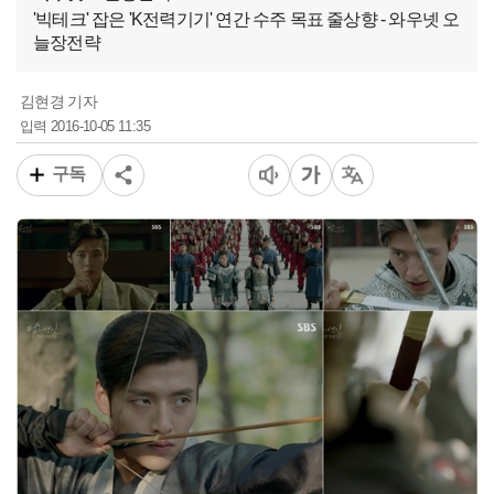
'빅테크' 잡은 'K전력기기' 연간 수주 목표 줄상향 - 와우넷 오
늘장전략
김현경 기자
2016-10-05 11:35
입력
구독