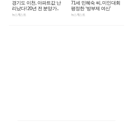
경기도 이천, 아파트값 난
71세 민혜숙 씨, 미인대회
리났다! 20년 전 분양가..
평정한 ‘방부제 여신’
뉴스캐스트
뉴스캐스트