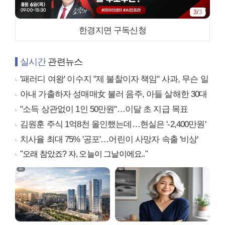
3
/
3
한경지면 구독신청
실시간
관련뉴스
'패러디 여왕' 이수지 "제 불찰이자 책임" 사과, 무슨 일
아내 가출하자 성매매女 불러 음주, 아들 살해한 30대
"소득 상관없이 1인 50만원"…이달 초 지급 목표
김원훈 주식 1억8천 올인했는데…현실은 '-2,400만원'
치사율 최대 75% '공포'…어린이 사망자 속출 '비상'
"오래 참았죠? 자, 오늘이 그날이에요.."