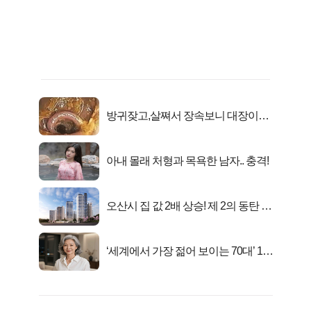
방귀잦고,살쪄서 장속보니 대장이아
니라..
아내 몰래 처형과 목욕한 남자.. 충격!
오산시 집 값 2배 상승! 제 2의 동탄 신
화..
‘세계에서 가장 젊어 보이는 70대’ 1위
선정…