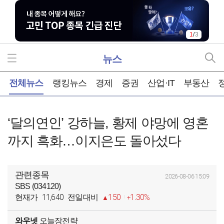
1
/
3
뉴스
홈
전체뉴스
랭킹뉴스
경제
증권
산업·IT
부동산
‘달의연인’ 강하늘, 황제 야망에 영혼
까지 흑화…이지은도 돌아섰다
관련종목
2026-08-06 15:09
SBS (034120)
11,640
150
1.30%
현재가
전일대비
와우넷
오늘장전략