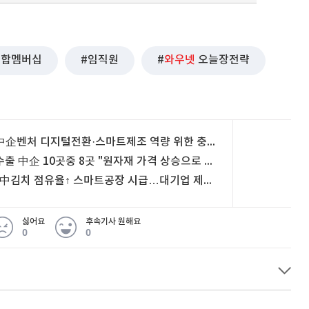
통합멤버십
임직원
와우넷
오늘장전략
中企벤처 디지털전환·스마트제조 역량 위한 충청연수원 개원
수출 中企 10곳중 8곳 "원자재 가격 상승으로 수익성 악화"
"中김치 점유율↑ 스마트공장 시급…대기업 제과점 초근접 입점 제한해야"
싫어요
후속기사 원해요
0
0