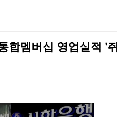
TV홈
무료방송
전체뉴스
증권
파트너스
경제
종목핫라인
추천 상
산업
경제
오늘의 
정치
생활경제
수익후기
국제
기업·CEO
이벤트
칼럼·연재
, 통합멤버십 영업실적 
특집방송
전체 프로그램
채널/편성
지역별채널
)
편성표