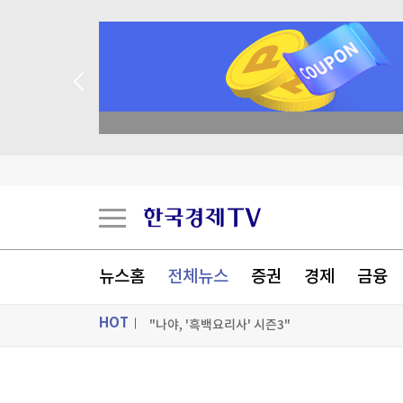
 꽝 없는 룰렛 이벤트
"역시는 역시"...나오자마자 '인기 폭발'
구리값 '사상 최고치' 찍었는데...'트럼프 변수'남
폭염 뚫고 '쪽방촌' 간 대형로펌
뉴스홈
전체뉴스
증권
경제
금융
[포토+] 박정민, '멋짐 가득한 모습~'
HOT
"나야, '흑백요리사' 시즌3"
[온에어] 국고처 1부
ON AIR
뉴스
"역시는 역시"...나오자마자 '인기 폭발'