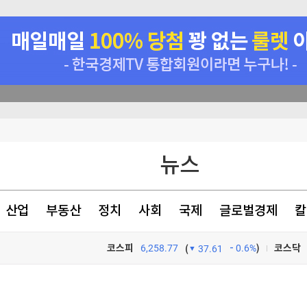
→ 
'美고용 악화'가 오히려 호재?…뉴욕증시, '금리인상 기대론' 후퇴에 3대지수↑
뉴스
았다
산업
부동산
정치
사회
국제
글로벌경제
칼
코스피
6,258.77
0.6%
)
코스닥
(
37.61
TV프로그램
와우