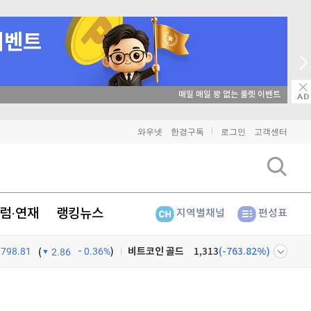
8월 17일 특별 생방송
비트코인
91,332,000
(
-0.02%
)
이더리움
2,693,000
(
0.04%
)
와우넷
한경구독
로그인
고객센터
리플
1,437
(
-0.49%
)
비트코인 캐시
303,400
(
0.36%
)
럼·연재
랭킹뉴스
지역별채널
편성표
이오스
896
(
-0.45%
)
비트코인 골드
1,313
(
-763.82%
)
798.81
0.36%
)
(
2.86
퀀텀
915
(
-0.11%
)
넷
주식창