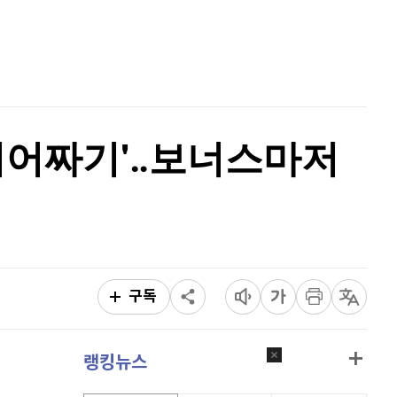
이더리움 클래식
9,105
(
-0.22%
)
홈
AI추천
비트코인
91,332,000
(
-0.02%
)
품
마켓이슈
특징주
이벤트
'쥐어짜기'‥보너스마저
구독
랭킹뉴스