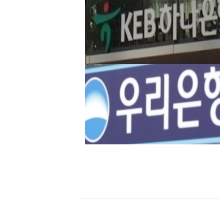
[할인50%] 한·미 투자 올인원 클래스
해외증시