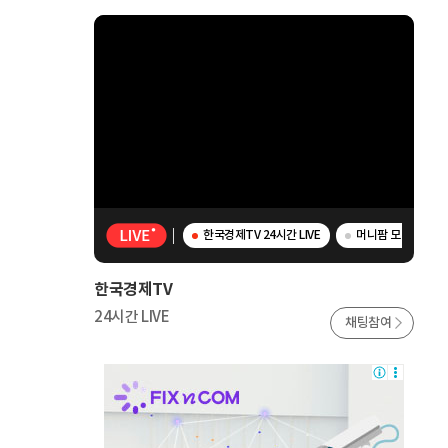
한국경제TV 24시간 LIVE
머니팜 모닝라이브 
한국경제TV
24시간 LIVE
채팅참여