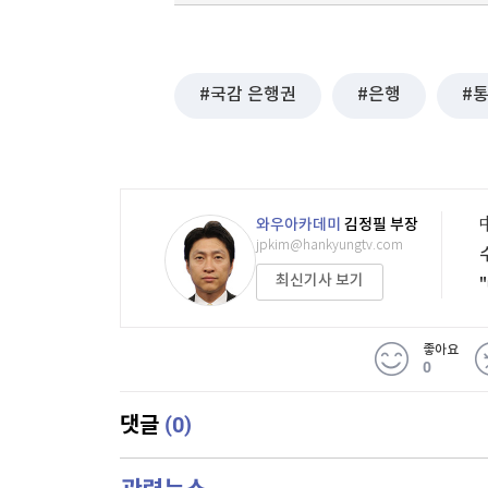
국감 은행권
은행
와우아카데미
김정필 부장
jpkim@hankyungtv.com
최신기사 보기
좋아요
0
(0)
댓글