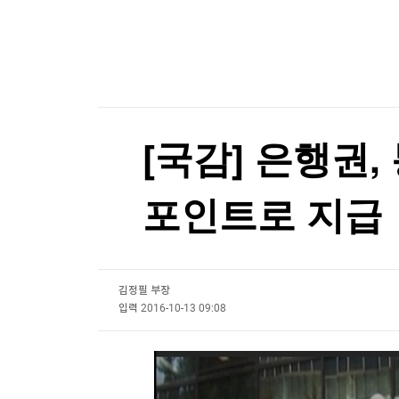
한국경제TV
뉴스홈
"역시는 역시"...나오자마자 '인기 폭발'
머니팜 모닝라이브
증권
굿모닝 작전
금융
오늘장 뭐사지?
부동산
[오후5시] 뉴스플러스
사회
온로드 (ON ROAD) 인사이트
글로벌경제
[국감] 은행권
랭킹뉴스
포인트로 지급
미네르바아카데미
증권 데이터
김정필 부장
스페셜강의
특징주 뉴스
입력
2016-10-13 09:08
투자/재테크
매매신호 (랭킹100
부동산/세무
투자분석
산업
국내증시
[모집-3기-] 돈버는 트레이딩 투자 북클럽
환율