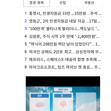
증권·경제
산업
부동산
1
통영시, 민생지원금 33만→35만원…추석 전 푼다
2
영동군, 2차 민생지원금 내달 지급…17일부터 신청 접수
3
'100만개' 불티나게 팔리더니...맥도날드 '충주찰옥수수버거' 돌연 판매 종료
4
김원훈, 주식 시작 2주 만에 '-2,400만원'…"차 한 대 값 날렸다"
5
"하닉이 298만원 찍던 날이 있었단다"…100만 클릭 '전래동화' 정체
6
외국인 공매도 2년來 최고…삼성전자에 무슨일이 [B급기자의 B급리포트]
7
제프리스, 스페이스X-테슬라 합병 추측에 대한 트래커 주식 가능성 분석
8
마이크로소프트, 팀즈 라이브 챗 종료... 주가는 상승세