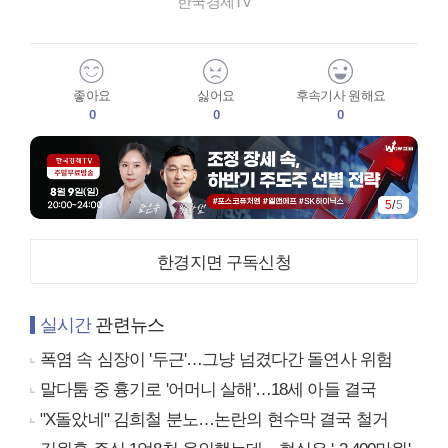
한국경제TV
좋아요
싫어요
후속기사 원해요
0
0
0
5
/
5
한경지면 구독신청
실시간
관련뉴스
폭염 속 심장이 '두근'…그냥 넘겼다간 돌연사 위험
말다툼 중 흉기로 '어머니 살해'…18세 아들 결국
"X돌았네" 김희철 분노…논란의 현수막 결국 철거