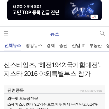
1
/
5
뉴스
홈
전체뉴스
랭킹뉴스
경제
증권
산업·IT
부동산
신스타임즈, ‘해전1942:국가함대전’,
지스타 2016 야외특별부스 참가
관련종목
2026-08-09 21:40
와우넷
오늘장전략
스페이스X, 최대 9.1억주 보호예수 해제 우려 딛고 6.14%