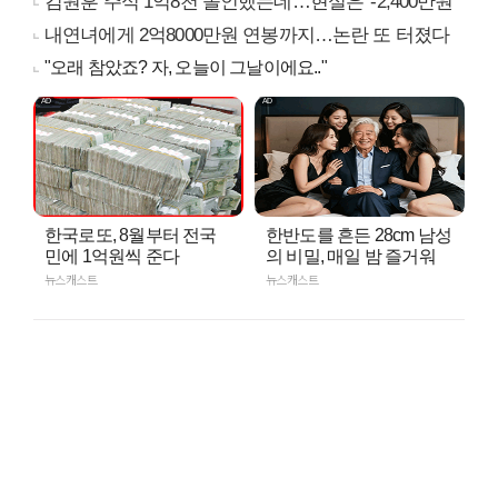
김원훈 주식 1억8천 올인했는데…현실은 '-2,400만원'
내연녀에게 2억8000만원 연봉까지…논란 또 터졌다
"오래 참았죠? 자, 오늘이 그날이에요.."
한국로또, 8월부터 전국
한반도를 흔든 28cm 남성
민에 1억원씩 준다
의 비밀, 매일 밤 즐거워
뉴스캐스트
뉴스캐스트