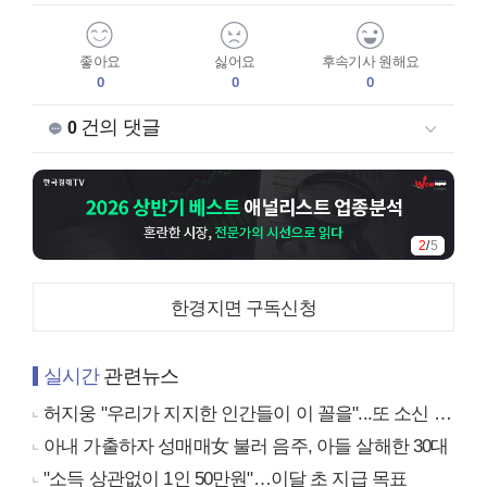
좋아요
싫어요
후속기사 원해요
0
0
0
건의 댓글
0
2
/
5
한경지면 구독신청
실시간
관련뉴스
허지웅 "우리가 지지한 인간들이 이 꼴을"...또 소신 발언
아내 가출하자 성매매女 불러 음주, 아들 살해한 30대
"소득 상관없이 1인 50만원"…이달 초 지급 목표