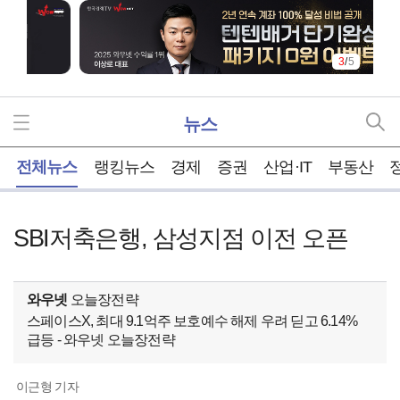
3
/
5
뉴스
홈
전체뉴스
랭킹뉴스
경제
증권
산업·IT
부동산
SBI저축은행, 삼성지점 이전 오픈
와우넷
오늘장전략
스페이스X, 최대 9.1억주 보호예수 해제 우려 딛고 6.14%
급등 - 와우넷 오늘장전략
이근형 기자