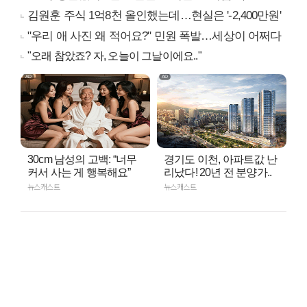
김원훈 주식 1억8천 올인했는데…현실은 '-2,400만원'
"우리 애 사진 왜 적어요?" 민원 폭발…세상이 어쩌다
"오래 참았죠? 자, 오늘이 그날이에요.."
30cm 남성의 고백: “너무
경기도 이천, 아파트값 난
커서 사는 게 행복해요”
리났다! 20년 전 분양가..
뉴스캐스트
뉴스캐스트