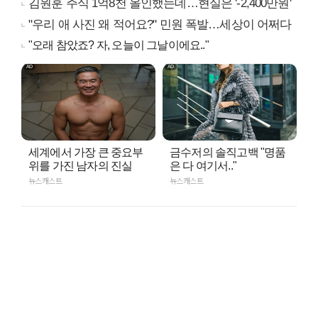
김원훈 주식 1억8천 올인했는데…현실은 '-2,400만원'
"우리 애 사진 왜 적어요?" 민원 폭발…세상이 어쩌다
"오래 참았죠? 자, 오늘이 그날이에요.."
세계에서 가장 큰 중요부
금수저의 솔직고백 "명품
위를 가진 남자의 진실
은 다 여기서.."
뉴스캐스트
뉴스캐스트