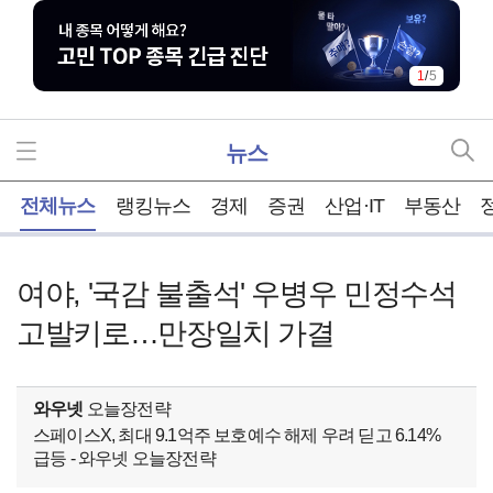
1
/
5
뉴스
홈
전체뉴스
랭킹뉴스
경제
증권
산업·IT
부동산
여야, '국감 불출석' 우병우 민정수석
고발키로…만장일치 가결
와우넷
오늘장전략
스페이스X, 최대 9.1억주 보호예수 해제 우려 딛고 6.14%
급등 - 와우넷 오늘장전략