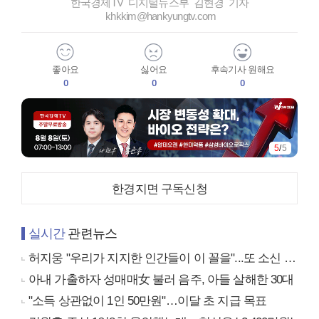
한국경제TV 디지털뉴스부 김현경 기자
khkkim@hankyungtv.com
좋아요
싫어요
후속기사 원해요
0
0
0
5
/
5
한경지면 구독신청
실시간
관련뉴스
허지웅 "우리가 지지한 인간들이 이 꼴을"...또 소신 발언
아내 가출하자 성매매女 불러 음주, 아들 살해한 30대
"소득 상관없이 1인 50만원"…이달 초 지급 목표