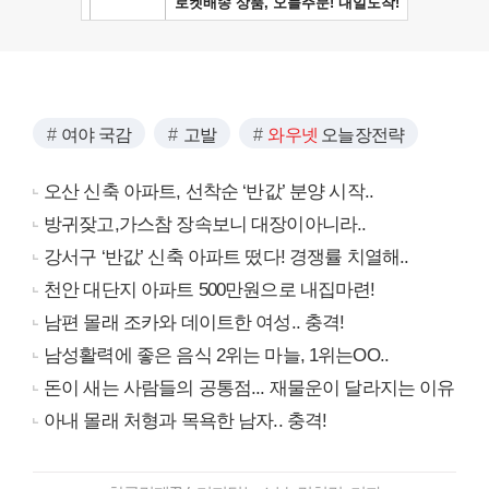
여야 국감
고발
와우넷
오늘장전략
오산 신축 아파트, 선착순 ‘반값’ 분양 시작..
방귀잦고,가스참 장속보니 대장이아니라..
강서구 ‘반값’ 신축 아파트 떴다! 경쟁률 치열해..
천안 대단지 아파트 500만원으로 내집마련!
남편 몰래 조카와 데이트한 여성.. 충격!
남성활력에 좋은 음식 2위는 마늘, 1위는OO..
돈이 새는 사람들의 공통점... 재물운이 달라지는 이유
아내 몰래 처형과 목욕한 남자.. 충격!