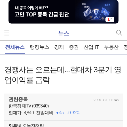
1
/
4
뉴스
홈
전체뉴스
랭킹뉴스
경제
증권
산업·IT
부동산
경쟁사는 오르는데...현대차 3분기 영
업이익률 급락
관련종목
2026-08-07 10:46
한국경제TV (039340)
4,840
45
0.92%
현재가
전일대비
와우넷
오늘장전략