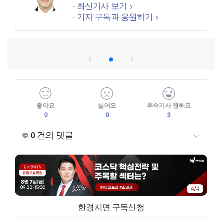
최신기사 보기
기자 구독과 응원하기
좋아요
싫어요
후속기사 원해요
0
0
3
건의 댓글
0
4
/
4
한경지면 구독신청