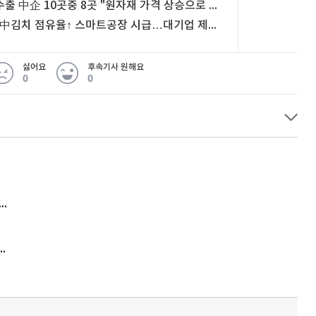
수출 中企 10곳중 8곳 "원자재 가격 상승으로 수익성 악화"
"中김치 점유율↑ 스마트공장 시급…대기업 제과점 초근접 입점 제한해야"
싫어요
후속기사 원해요
0
0
 무슨 일
아내 가출하자 성매매女 불러 음주, 아들 살해한 30대
김원훈 주식 1억8천 올인했는데…현실은 '-2,400만원'
'비상'