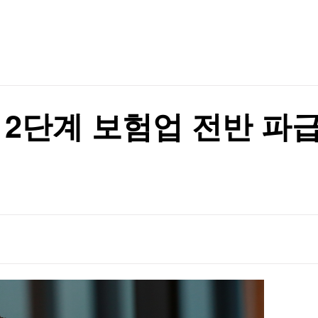
TV홈
무료방송
전체뉴스
증권
파트너스
경제
종목핫라인
추천 상
산업
경제
오늘의 
정치
생활경제
수익후기
국제
기업·CEO
이벤트
칼럼·연재
S4 2단계 보험업 전반 
특집방송
전체 프로그램
채널/편성
지역별채널
)
편성표