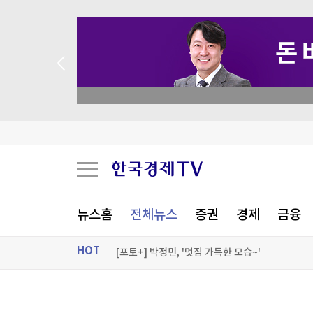
 꽝 없는 룰렛 이벤트
"건축이든 삶이든 바람길 열어야 사람이 통한다"
비평·다큐·화보까지…구마 겐고의 모든 것을 담
해외 사업 호조에…KT&G 매출 '사상 최대'
뉴스홈
전체뉴스
증권
경제
금융
나무와 돌로 쓴 詩, 약한 건축의 시대
HOT
[포토+] 박정민, '멋짐 가득한 모습~'
"나야, '흑백요리사' 시즌3"
ON AIR
뉴스
[온에어] 신박한 경제토크 킥