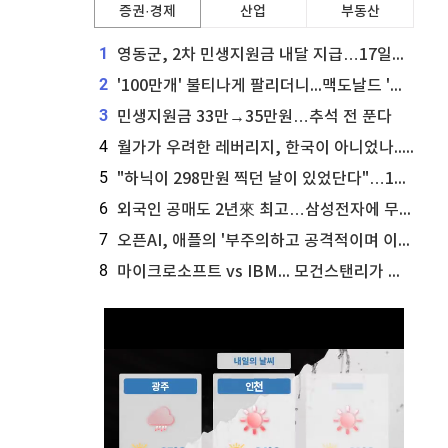
증권·경제
산업
부동산
1
영동군, 2차 민생지원금 내달 지급…17일부터 신청 접수
2
'100만개' 불티나게 팔리더니...맥도날드 '충주찰옥수수버거' 돌연 판매 종료
3
민생지원금 33만→35만원…추석 전 푼다
4
월가가 우려한 레버리지, 한국이 아니었나...'상황 인식' 못한 아셴브레너의 추락
5
"하닉이 298만원 찍던 날이 있었단다"…100만 클릭 '전래동화' 정체
6
외국인 공매도 2년來 최고…삼성전자에 무슨일이 [B급기자의 B급리포트]
7
오픈AI, 애플의 '부주의하고 공격적이며 이상하게 개인적인' 영업비밀 소송 기각 신청
8
마이크로소프트 vs IBM... 모건스탠리가 선택한 하이퍼스케일러 투자 유망주