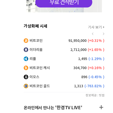
가상화폐 시세
기사 보기 +
928
(
1.75%
)
비트코인
91,950,000
(
0.31%
)
,230
(
0.16%
)
이더리움
2,712,000
(
1.65%
)
리플
1,495
(
-1.29%
)
비트코인 캐시
304,700
(
0.16%
)
이오스
896
(
-0.45%
)
비트코인 골드
1,313
(
-763.82%
)
정보제공 : 빗썸
'한경TV LIVE'
온라인에서 만나는