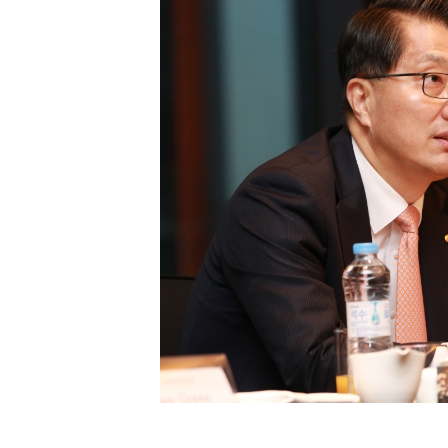
[할인50%] 한·미 투자 올인원 클래스
해외증시