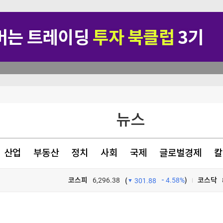
뉴스
았다
산업
부동산
정치
사회
국제
글로벌경제
칼
코스피
6,296.38
4.58%
)
코스닥
(
301.88
TV프로그램
와우