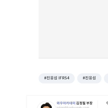
진웅섭 IFRS4
진웅섭
와우아카데미
김정필 부장
jpkim@hankyungtv.com