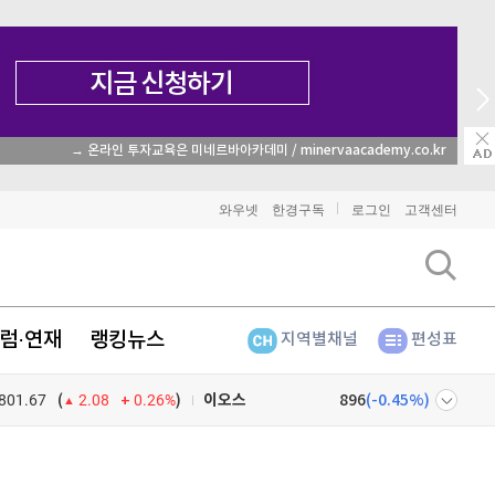
→ 온라인 투자교육은 미네르바아카데미 / minervaacademy.co.kr
비트코인
91,950,000
(
0.31%
)
와우넷
한경구독
로그인
고객센터
이더리움
2,712,000
(
1.65%
)
리플
1,495
(
-1.29%
)
럼·연재
랭킹뉴스
지역별채널
편성표
비트코인 캐시
304,700
(
0.16%
)
801.67
0.26%
)
이오스
896
(
-0.45%
)
(
2.08
비트코인 골드
1,313
(
-763.82%
)
넷
주식창