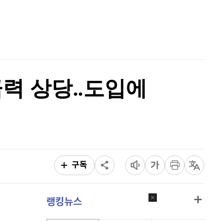
퀀텀
928
(
1.75%
)
홈
AI추천
이더리움 클래식
9,230
(
0.16%
)
품
마켓이슈
특징주
이벤트
비트코인
91,950,000
(
0.31%
)
파급력 상당‥도입에
구독
랭킹뉴스