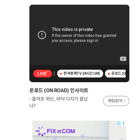
한국경제TV 24시간 LIVE
온로드 (ON ROAD
온로드 (ON ROAD) 인사이트
- 돌아온 외인, 바닥 다지기 끝났
채팅참여
나?