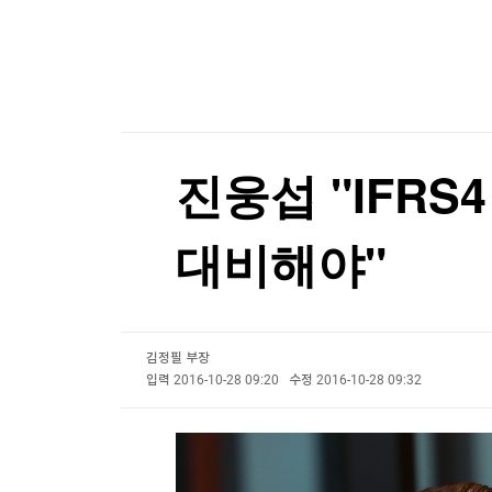
한국경제TV
뉴스홈
"건축이든 삶이든 바람길 열어야 사람이 통한다"
머니팜 모닝라이브
증권
굿모닝 작전
금융
"건축이든 삶이든 바람길 열어야 사람이 통한다"
오늘장 뭐사지?
부동산
[오후5시] 뉴스플러스
사회
온로드 (ON ROAD) 인사이트
글로벌경제
진웅섭 "IFR
랭킹뉴스
대비해야"
미네르바아카데미
증권 데이터
김정필 부장
스페셜강의
특징주 뉴스
입력
2016-10-28 09:20
수정
2016-10-28 09:32
투자/재테크
매매신호 (랭킹100
부동산/세무
투자분석
산업
국내증시
[모집-3기-] 돈버는 트레이딩 투자 북클럽
환율