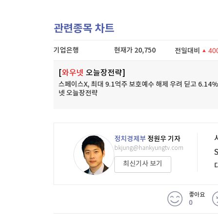
관련종목 차트
기업은행
현재가
20,750
전일대비
40
[
와우넷
오늘장전략]
스페이스X, 최대 9.1억주 보호예수 해제 우려 딛고 6.14%
넷 오늘장전략
정치경제부
정원우 기자
bkjung@hankyungtv.com
최신기사 보기
좋아요
0