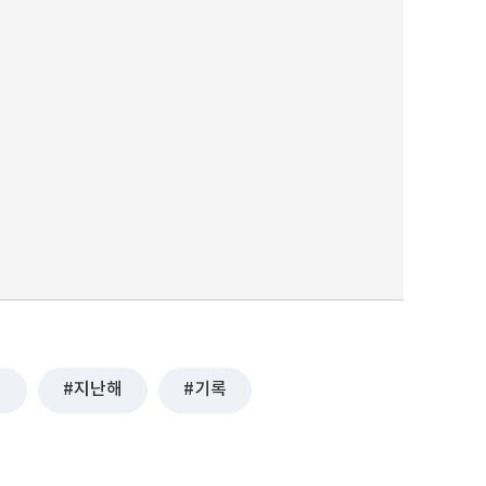
퀀텀
이더리움 클래식
9
행
지난해
기록