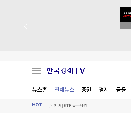
찰스 3세도 '백인 영국인' 아니다?…극우당 분류법
 꽝 없는 룰렛 이벤트
우크라 여론, 젤렌스키보다 잘루즈니 믿는다…대
SK하이닉스, 中공장 지분 매각 저울질…4조원대
'트럼프 충성파' 美법무 대행꼬리 떼…상원 인준
[포토+] 박정민, '멋짐 가득한 모습~'
뉴스홈
전체뉴스
증권
경제
금융
"나야, '흑백요리사' 시즌3"
HOT
[온에어] ETF 골든타임
찰스 3세도 '백인 영국인' 아니다?…극우당 분류법
ON AIR
뉴스
찰스 3세도 '백인 영국인' 아니다?…극우당 분류법