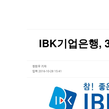
한국경제TV
뉴스홈
머니팜 모닝라이브
증권
굿모닝 작전
금융
오늘장 뭐사지?
부동산
[오후5시] 뉴스플러스
사회
온로드 (ON ROAD) 인사이트
글로벌경제
IBK기업은행, 
랭킹뉴스
정원우 기자
미네르바아카데미
증권 데이터
입력
2016-10-28 15:41
스페셜강의
특징주 뉴스
투자/재테크
매매신호 (랭킹100
부동산/세무
투자분석
산업
국내증시
[모집-3기-] 돈버는 트레이딩 투자 북클럽
환율