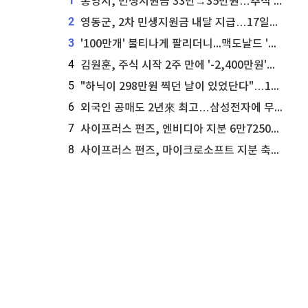
1
통영시, 민생지원금 33만→35만원…추석 전 푼다
2
영동군, 2차 민생지원금 내달 지급…17일부터 신청 접수
3
'100만개' 불티나게 팔리더니...맥도날드 '충주찰옥수수버거' 돌연 판매 종료
4
김원훈, 주식 시작 2주 만에 '-2,400만원'…"차 한 대 값 날렸다"
5
"하닉이 298만원 찍던 날이 있었단다"…100만 클릭 '전래동화' 정체
6
외국인 공매도 2년來 최고…삼성전자에 무슨일이 [B급기자의 B급리포트]
7
사이프러스 펀즈, 엔비디아 지분 6만7250주 매각
8
사이프러스 펀즈, 마이크로소프트 지분 축소...3만3천 주 매각