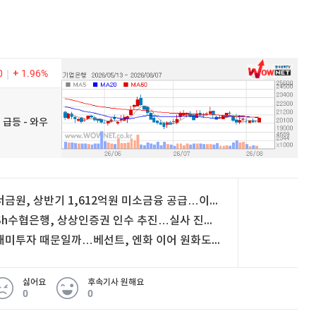
0
1.96%
 급등 - 와우
서금원, 상반기 1,612억원 미소금융 공급…이용건수도 '역대 최대'
Sh수협은행, 상상인증권 인수 추진…실사 진행 중
대미투자 때문일까…베선트, 엔화 이어 원화도 언급
싫어요
후속기사 원해요
0
0