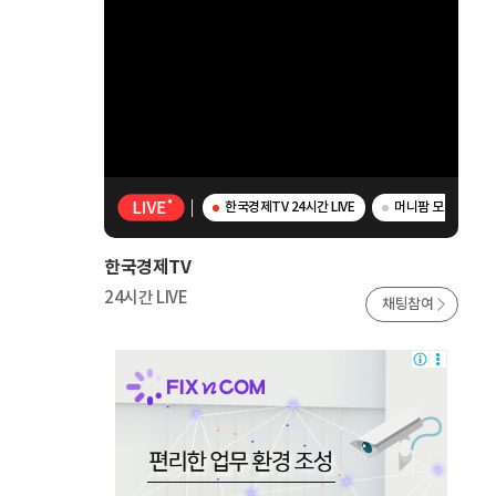
한국경제TV 24시간 LIVE
머니팜 모닝라이브 
한국경제TV
24시간 LIVE
채팅참여