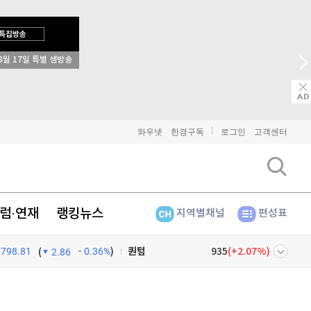
8월 17일 특별 생방송
비트코인
91,328,000
(
-0.02%
)
이더리움
2,697,000
(
0.19%
)
리플
1,456
(
0.83%
)
와우넷
한경구독
로그인
고객센터
비트코인 캐시
304,800
(
0.83%
)
이오스
896
(
-0.45%
)
럼·연재
랭킹뉴스
지역별채널
편성표
비트코인 골드
1,313
(
-763.82%
)
798.81
0.36%
)
퀀텀
935
(
2.07%
)
(
2.86
이더리움 클래식
9,170
(
0.49%
)
넷
주식창