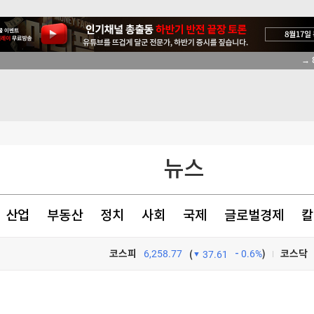
→ 
에 英 '시끌'
선 전망 안갯속
 거래 가능성
뉴스
 가까스로 가결
산업
부동산
정치
사회
국제
글로벌경제
칼
코스피
6,258.77
0.6%
)
코스닥
(
37.61
에 英 '시끌'
TV프로그램
와우
에 英 '시끌'