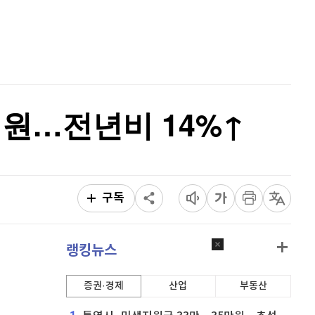
비트코인
91,328,000
(
-0.02%
)
홈
AI추천
품
마켓이슈
특징주
이벤트
2억원…전년비 14%↑
구독
랭킹뉴스
증권·경제
산업
부동산