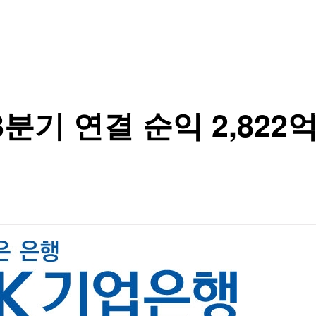
TV홈
무료방송
전체뉴스
증권
파트너스
경제
종목핫라인
추천 상
산업
경제
오늘의 
정치
생활경제
수익후기
국제
기업·CEO
이벤트
칼럼·연재
3분기 연결 순익 2,82
특집방송
전체 프로그램
채널/편성
지역별채널
)
편성표