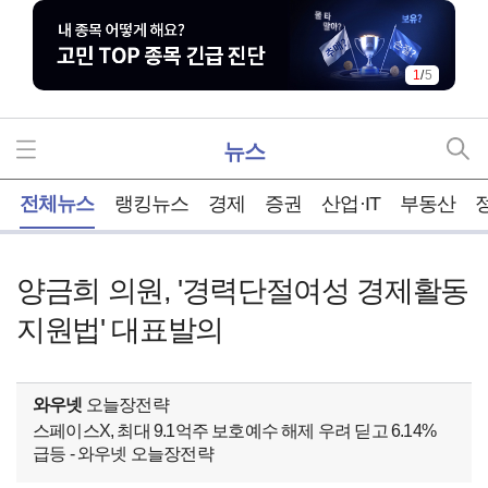
2
/
5
뉴스
홈
전체뉴스
랭킹뉴스
경제
증권
산업·IT
부동산
양금희 의원, '경력단절여성 경제활동
지원법' 대표발의
와우넷
오늘장전략
스페이스X, 최대 9.1억주 보호예수 해제 우려 딛고 6.14%
급등 - 와우넷 오늘장전략