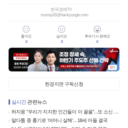
한국경제TV
munsp33@hankyungtv.com
좋아요
싫어요
후속기사 원해요
0
0
0
5
/
5
한경지면 구독신청
실시간
관련뉴스
허지웅 "우리가 지지한 인간들이 이 꼴을"...또 소신 발언
말다툼 중 흉기로 '어머니 살해'…18세 아들 결국