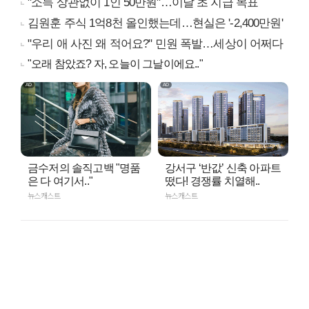
"소득 상관없이 1인 50만원"…이달 초 지급 목표
김원훈 주식 1억8천 올인했는데…현실은 '-2,400만원'
"우리 애 사진 왜 적어요?" 민원 폭발…세상이 어쩌다
"오래 참았죠? 자, 오늘이 그날이에요.."
금수저의 솔직고백 "명품
강서구 ‘반값’ 신축 아파트
은 다 여기서.."
떴다! 경쟁률 치열해..
뉴스캐스트
뉴스캐스트