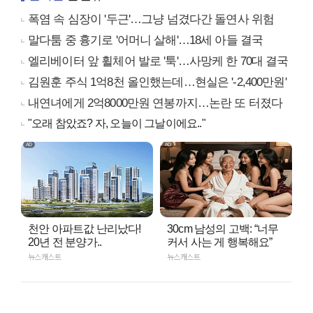
폭염 속 심장이 '두근'…그냥 넘겼다간 돌연사 위험
말다툼 중 흉기로 '어머니 살해'…18세 아들 결국
엘리베이터 앞 휠체어 발로 '툭'…사망케 한 70대 결국
김원훈 주식 1억8천 올인했는데…현실은 '-2,400만원'
내연녀에게 2억8000만원 연봉까지…논란 또 터졌다
"오래 참았죠? 자, 오늘이 그날이에요.."
천안 아파트값 난리났다!
30cm 남성의 고백: “너무
20년 전 분양가..
커서 사는 게 행복해요”
뉴스캐스트
뉴스캐스트