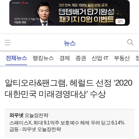
3
/
5
뉴스
홈
전체뉴스
랭킹뉴스
경제
증권
산업·IT
부동산
알티오라&팬그램, 헤럴드 선정 ‘2020
대한민국 미래경영대상’ 수상
와우넷
오늘장전략
스페이스X, 최대 9.1억주 보호예수 해제 우려 딛고 6.14%
급등 - 와우넷 오늘장전략