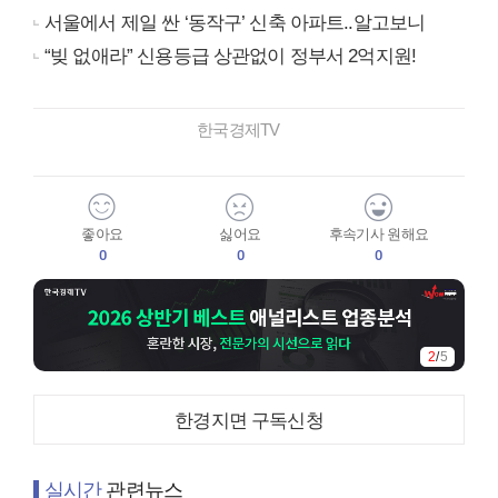
서울에서 제일 싼 ‘동작구’ 신축 아파트..알고보니
“빚 없애라” 신용등급 상관없이 정부서 2억지원!
한국경제TV
좋아요
싫어요
후속기사 원해요
0
0
0
2
/
5
한경지면 구독신청
실시간
관련뉴스