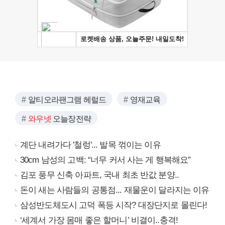
알티오라팬그램 헤럴드
영재교육
와우넷
오늘장전략
계단 내려가다 '철렁'... 발목 꺾이는 이유
30cm 남성의 고백: “너무 커서 사는 게 행복해요”
김포 풍무 신축 아파트, 국내 최초 반값 분양..
돈이 새는 사람들의 공통점... 재물운이 달라지는 이유
삼성반도체도시 고덕 폭등 시작? 대장단지로 몰린다!
‘세계서 가장 몸매 좋은 할머니’ 비결이..충격!