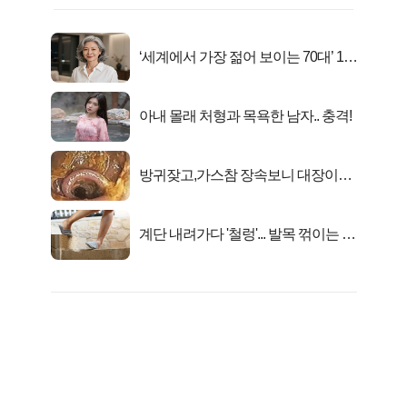
‘세계에서 가장 젊어 보이는 70대’ 1위
선정…
아내 몰래 처형과 목욕한 남자.. 충격!
방귀잦고,가스참 장속보니 대장이아
니라..
계단 내려가다 '철렁'... 발목 꺾이는 이
유