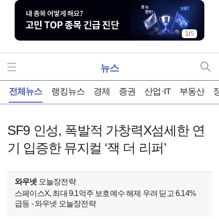
1
/
5
뉴스
홈
전체뉴스
랭킹뉴스
경제
증권
산업·IT
부동산
SF9 인성, 폭발적 가창력X섬세한 연
기 입증한 뮤지컬 ‘잭 더 리퍼’
와우넷
오늘장전략
스페이스X, 최대 9.1억주 보호예수 해제 우려 딛고 6.14%
급등 - 와우넷 오늘장전략