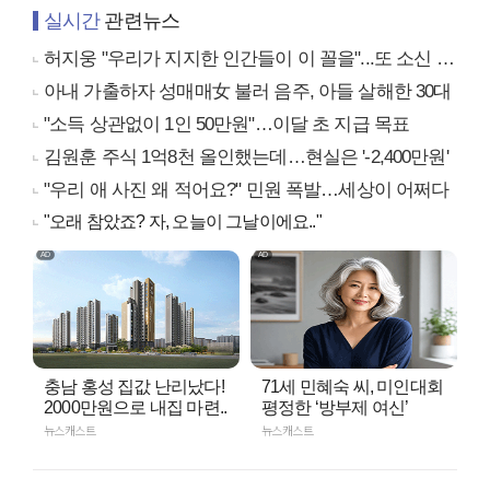
실시간
관련뉴스
허지웅 "우리가 지지한 인간들이 이 꼴을"...또 소신 발언
아내 가출하자 성매매女 불러 음주, 아들 살해한 30대
"소득 상관없이 1인 50만원"…이달 초 지급 목표
김원훈 주식 1억8천 올인했는데…현실은 '-2,400만원'
"우리 애 사진 왜 적어요?" 민원 폭발…세상이 어쩌다
"오래 참았죠? 자, 오늘이 그날이에요.."
충남 홍성 집값 난리났다!
71세 민혜숙 씨, 미인대회
2000만원으로 내집 마련..
평정한 ‘방부제 여신’
뉴스캐스트
뉴스캐스트