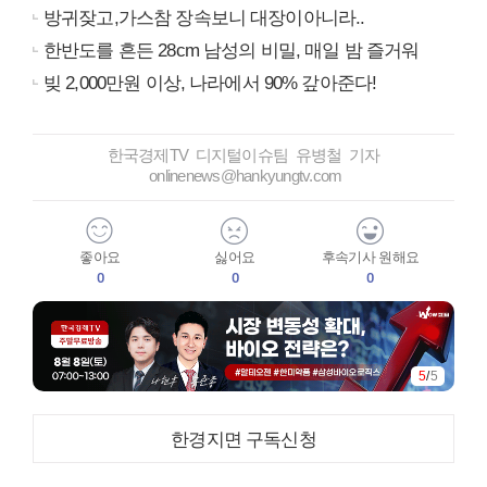
방귀잦고,가스참 장속보니 대장이아니라..
한반도를 흔든 28cm 남성의 비밀, 매일 밤 즐거워
빚 2,000만원 이상, 나라에서 90% 갚아준다!
한국경제TV 디지털이슈팀 유병철 기자
onlinenews@hankyungtv.com
좋아요
싫어요
후속기사 원해요
0
0
0
5
/
5
한경지면 구독신청