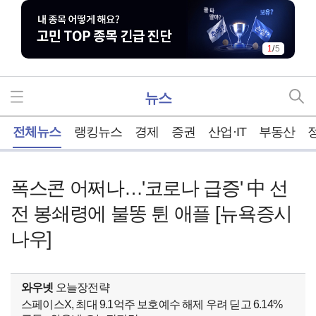
2
/
5
뉴스
홈
전체뉴스
랭킹뉴스
경제
증권
산업·IT
부동산
폭스콘 어쩌나…'코로나 급증' 中 선
전 봉쇄령에 불똥 튄 애플 [뉴욕증시
나우]
와우넷
오늘장전략
스페이스X, 최대 9.1억주 보호예수 해제 우려 딛고 6.14%