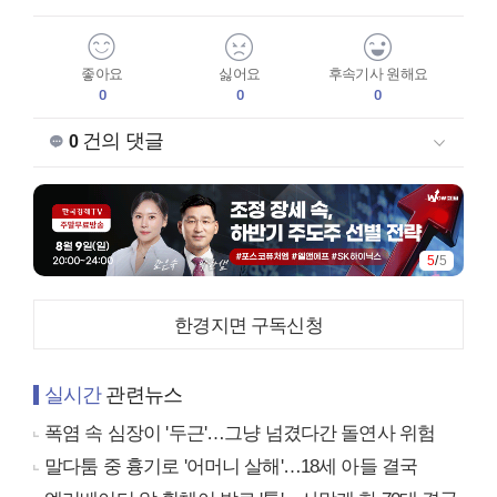
좋아요
싫어요
후속기사 원해요
0
0
0
건의 댓글
0
5
/
5
한경지면 구독신청
실시간
관련뉴스
폭염 속 심장이 '두근'…그냥 넘겼다간 돌연사 위험
말다툼 중 흉기로 '어머니 살해'…18세 아들 결국