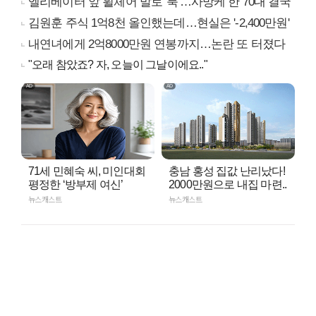
엘리베이터 앞 휠체어 발로 '툭'…사망케 한 70대 결국
김원훈 주식 1억8천 올인했는데…현실은 '-2,400만원'
내연녀에게 2억8000만원 연봉까지…논란 또 터졌다
"오래 참았죠? 자, 오늘이 그날이에요.."
71세 민혜숙 씨, 미인대회
충남 홍성 집값 난리났다!
평정한 ‘방부제 여신’
2000만원으로 내집 마련..
뉴스캐스트
뉴스캐스트