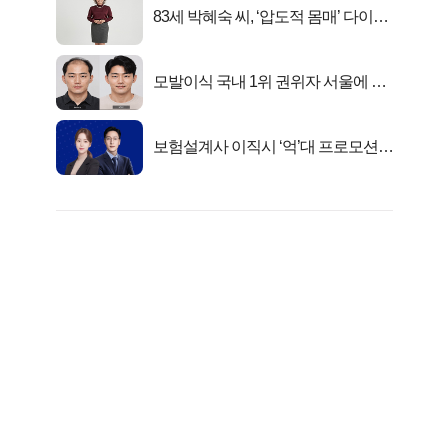
83세 박혜숙 씨, ‘압도적 몸매’ 다이어
트 신 등극
모발이식 국내 1위 권위자 서울에 있
었다..
보험설계사 이직시 ‘억’대 프로모션!
키움에셋!