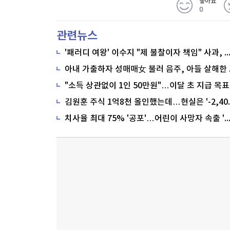
좋아요
0
관련뉴스
'패러디 여왕' 이수지 "제 불찰이자 책임" 사과,
"소득 상관없이 1인 50만원"…이달 초 지급 목표
치사율 최대 75% '공포'…어린이 사망자 속출 