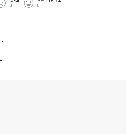
싫어요
후속기사 원해요
0
0
 무슨 일
아내 가출하자 성매매女 불러 음주, 아들 살해한 30대
김원훈 주식 1억8천 올인했는데…현실은 '-2,400만원'
'비상'