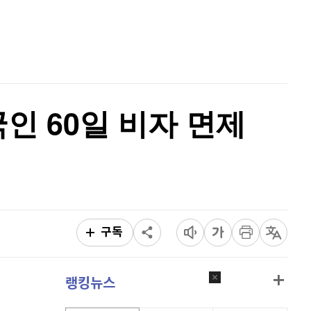
퀀텀
914
(
-0.66%
)
홈
AI추천
이더리움 클래식
9,165
(
0.71%
)
품
마켓이슈
특징주
이벤트
비트코인
90,826,000
(
-1.13%
)
인 60일 비자 면제
구독
랭킹뉴스