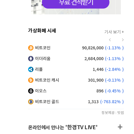
가상화폐 시세
기사 보기 +
914
(
-0.66%
)
비트코인
90,826,000
(
-1.13%
)
,165
(
0.71%
)
이더리움
2,684,000
(
-1.13%
)
리플
1,446
(
-2.84%
)
비트코인 캐시
301,900
(
-0.13%
)
이오스
896
(
-0.45%
)
비트코인 골드
1,313
(
-763.82%
)
정보제공 : 빗썸
'한경TV LIVE'
온라인에서 만나는