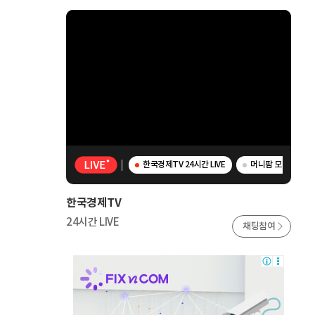
한국경제TV 24시간 LIVE
머니팜 모닝라이브 
한국경제TV
24시간 LIVE
채팅참여