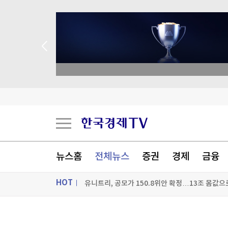
academy.co.kr
메타, 인도 정부에 '아동 성착취물 광고·모디 영상 
[속보] 국힘 윤리위, '돌려차기 발언' 서범수·진
2년 6개월 공들였는데…인천 'F1 유치' 물거품
뉴스홈
전체뉴스
증권
경제
금융
유니트리, 공모가 150.8위안 확정…13조 몸값으
HOT
[포토+] 박정민, '멋짐 가득한 모습~'
"나야, '흑백요리사' 시즌3"
ON AIR
뉴스
[온에어] K-스탁 라이브