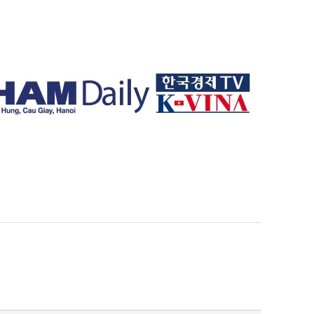
퀀텀
이더리움 클래식
9