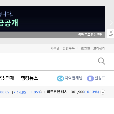
종목 무료 정밀 진단
비트코인
90,826,000
(
-1.13%
)
와우넷
한경구독
로그인
고객센터
이더리움
2,684,000
(
-1.13%
)
리플
1,446
(
-2.84%
)
럼·연재
랭킹뉴스
지역별채널
편성표
비트코인 캐시
301,900
(
-0.13%
)
786.82
1.85%
)
이오스
896
(
-0.45%
)
(
14.85
비트코인 골드
1,313
(
-763.82%
)
넷
주식창