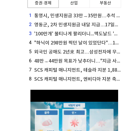
증권·경제
산업
부동산
1
통영시, 민생지원금 33만→35만원…추석 전 푼다
2
영동군, 2차 민생지원금 내달 지급…17일부터 신청 접수
3
'100만개' 불티나게 팔리더니...맥도날드 '충주찰옥수수버거' 돌연 판매 종료
4
"하닉이 298만원 찍던 날이 있었단다"…100만 클릭 '전래동화' 정체
5
외국인 공매도 2년來 최고…삼성전자에 무슨일이 [B급기자의 B급리포트]
6
48만→44만원 목표가 낮추더니…"지금 사라, 70% 오른다"는 종목
7
SCS 캐피털 매니지먼트, 테슬라 지분 1,889주 추가 매수
8
SCS 캐피털 매니지먼트, 엔비디아 지분 축소...8,590주 매도