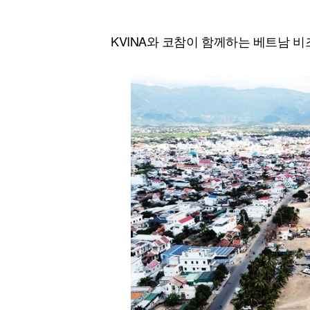
[할인50%] 한·미 투자 올인원 클래스
해외증시
KVINA와 코참이 함께하는 베트남 비