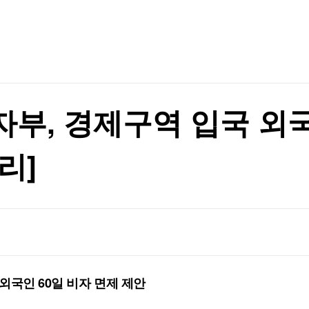
TV홈
무료방송
전체뉴스
삭제' 사과
증권
파트너스
경제
종목핫라인
추천 상
산업
삭제' 사과
경제
오늘의 
정치
생활경제
수익후기
국제
기업·CEO
이벤트
칼럼·연재
부, 경제구역 입국 외국
특집방송
전체 프로그램
리]
채널/편성
지역별채널
)
편성표
외국인 60일 비자 면제 제안