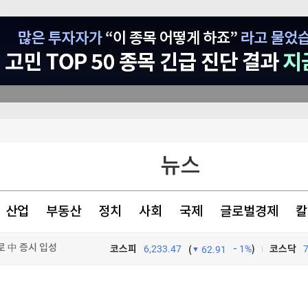
삭제' 사과
뉴스
종오 징계절차 개시
산업
부동산
정치
사회
국제
글로벌경제
칼
로 中 증시 입성
코스피
6,233.47
1%
)
코스닥
(
62.91
TV프로그램
와우