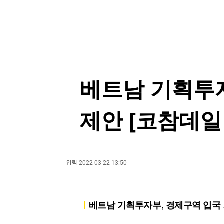
한국경제TV
뉴스홈
메타, 인도 정부에 '아동 성착취물 광고·모디 영상 
머니팜 모닝라이브
증권
굿모닝 작전
금융
메타, 인도 정부에 '아동 성착취물 광고·모디 영상 
오늘장 뭐사지?
부동산
[오후5시] 뉴스플러스
사회
온로드 (ON ROAD) 인사이트
글로벌경제
베트남 기획투자
랭킹뉴스
제안 [코참데일
미네르바아카데미
증권 데이터
입력
2022-03-22 13:50
스페셜강의
특징주 뉴스
투자/재테크
매매신호 (랭킹100
부동산/세무
투자분석
ㅣ
베트남 기획투자부, 경제구역 입국 
산업
국내증시
[모집-3기-] 돈버는 트레이딩 투자 북클럽
환율