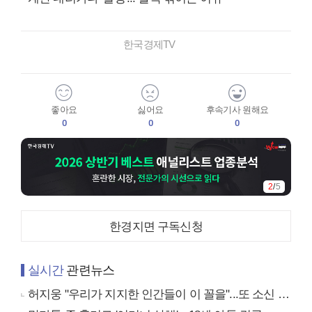
한국경제TV
좋아요
싫어요
후속기사 원해요
0
0
0
3
/
5
한경지면 구독신청
실시간
관련뉴스
허지웅 "우리가 지지한 인간들이 이 꼴을"...또 소신 발언