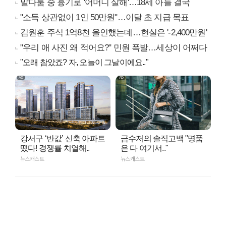
말다툼 중 흉기로 '어머니 살해'…18세 아들 결국
"소득 상관없이 1인 50만원"…이달 초 지급 목표
김원훈 주식 1억8천 올인했는데…현실은 '-2,400만원'
"우리 애 사진 왜 적어요?" 민원 폭발…세상이 어쩌다
"오래 참았죠? 자, 오늘이 그날이에요.."
강서구 ‘반값’ 신축 아파트
금수저의 솔직고백 "명품
떴다! 경쟁률 치열해..
은 다 여기서.."
뉴스캐스트
뉴스캐스트