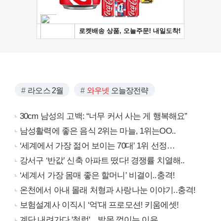
라오스 2월
와우넷
오늘장전략
30cm 남성의 고백: “너무 커서 사는 게 행복해요”
남성활력에 좋은 음식 2위는 마늘, 1위는OO..
‘세계에서 가장 젊어 보이는 70대’ 1위 선정…
강서구 ‘반값’ 신축 아파트 떴다! 경쟁률 치열해..
‘세계서 가장 몸매 좋은 할머니’ 비결이..충격!
온천에서 아내 몰래 처형과 사랑나눈 이야기..충격!
보험설계사 이직시 ‘억’대 프로모션! 키움에셋!
계단 내려가다 '철렁'... 발목 꺾이는 이유