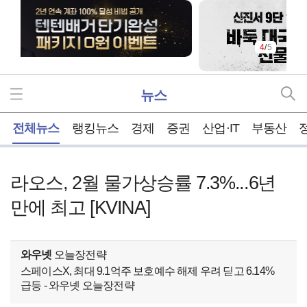
4
/
5
뉴스
홈
전체뉴스
랭킹뉴스
경제
증권
산업·IT
부동산
라오스, 2월 물가상승률 7.3%...6년
만에 최고 [KVINA]
와우넷
오늘장전략
스페이스X, 최대 9.1억주 보호예수 해제 우려 딛고 6.14%
급등 - 와우넷 오늘장전략