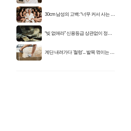
선정…
30cm 남성의 고백: “너무 커서 사는 게
행복해요”
“빚 없애라” 신용등급 상관없이 정부
서 2억지원!
계단 내려가다 '철렁'... 발목 꺾이는 이
유