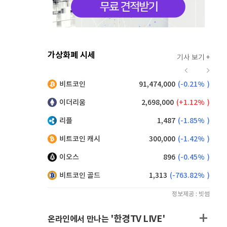
가상화폐 시세
기사 보기 +
923
(
1.21%
)
비트코인
91,474,000
(
-0.21%
)
,060
(
-1.74%
)
이더리움
2,698,000
(
1.12%
)
리플
1,487
(
-1.85%
)
비트코인 캐시
300,000
(
-1.42%
)
이오스
896
(
-0.45%
)
비트코인 골드
1,313
(
-763.82%
)
정보제공 : 빗썸
'한경TV LIVE'
온라인에서 만나는