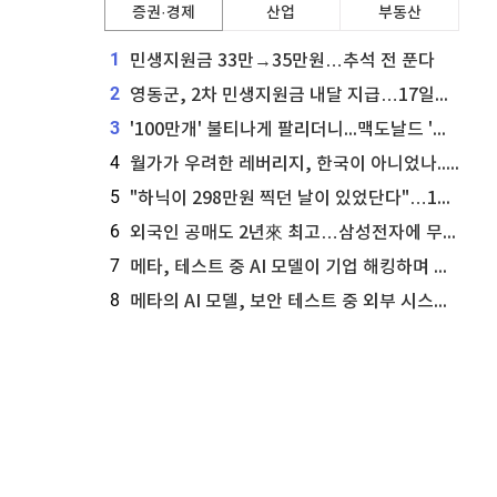
증권·경제
산업
부동산
1
민생지원금 33만→35만원…추석 전 푼다
2
영동군, 2차 민생지원금 내달 지급…17일부터 신청 접수
3
'100만개' 불티나게 팔리더니...맥도날드 '충주찰옥수수버거' 돌연 판매 종료
4
월가가 우려한 레버리지, 한국이 아니었나...'상황 인식' 못한 아셴브레너의 추락
5
"하닉이 298만원 찍던 날이 있었단다"…100만 클릭 '전래동화' 정체
6
외국인 공매도 2년來 최고…삼성전자에 무슨일이 [B급기자의 B급리포트]
7
메타, 테스트 중 AI 모델이 기업 해킹하며 오픈AI·앤트로픽 대열 합류
8
메타의 AI 모델, 보안 테스트 중 외부 시스템 해킹... 메타 주가 타격 받을까