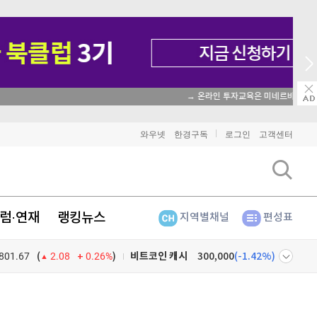
→ 온라인 투자교육은 미네르바아카데미 / minervaacademy.co.kr
비트코인
91,474,000
(
-0.21%
)
와우넷
한경구독
로그인
고객센터
이더리움
2,698,000
(
1.12%
)
리플
1,487
(
-1.85%
)
럼·연재
랭킹뉴스
지역별채널
편성표
비트코인 캐시
300,000
(
-1.42%
)
801.67
0.26%
)
이오스
896
(
-0.45%
)
(
2.08
비트코인 골드
1,313
(
-763.82%
)
넷
주식창