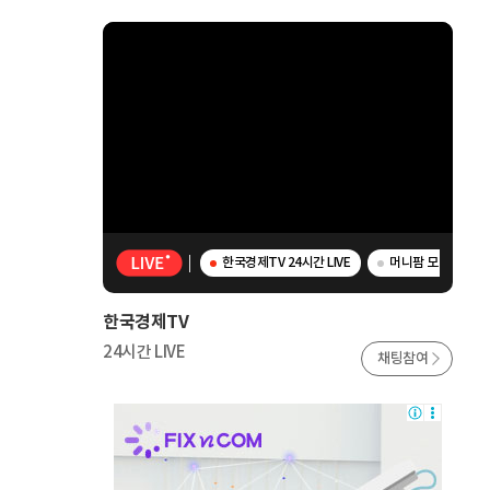
한국경제TV 24시간 LIVE
머니팜 모닝라이브 -
한국경제TV
24시간 LIVE
채팅참여