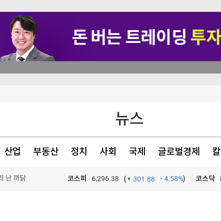
1명 기각
뉴스
혹
산업
부동산
정치
사회
국제
글로벌경제
칼
리 난 까닭
코스피
6,296.38
4.58%
)
코스닥
(
301.88
TV프로그램
와우