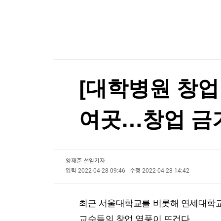
한국경제TV
뉴스홈
K-55 미군기지 무단침입 대진연 회원 3명 구속…
머니팜 모닝라이브
증권
굿모닝 작전
금융
K-55 미군기지 무단침입 대진연 회원 3명 구속…
오늘장 뭐사지?
부동산
[오후5시] 뉴스플러스
사회
온로드 (ON ROAD) 인사이트
글로벌경제
[대학병원 창업 '
랭킹뉴스
여곳…창업 금기
미네르바아카데미
증권 데이터
양재준 선임기자
스페셜강의
특징주 뉴스
입력
2022-04-28 09:46
수정
2022-04-28 14:42
투자/재테크
매매신호 (랭킹100
부동산/세무
투자분석
최근 서울대학교를 비롯해 연세대학교
산업
국내증시
[모집-3기-] 돈버는 트레이딩 투자 북클럽
환율
교수들의 창업 열풍이 뜨겁다.