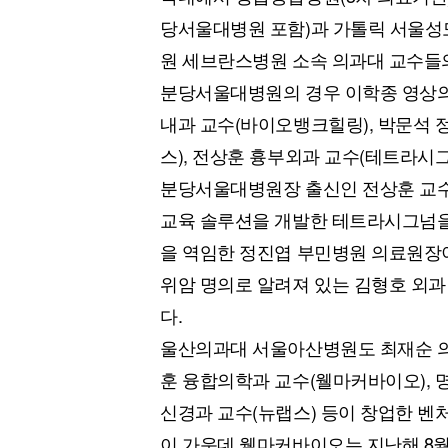
당서울대병원 포함)과 가톨릭 서울성
원 세브란스병원 소속 의과대 교수들
분당서울대병원의 경우 이학종 영상의
내과 교수(바이오뱅크힐링), 박문석 
스), 전상훈 흉부외과 교수(테트라시그넘
분당서울대병원장 출신인 전상훈 교수
교육 솔루션을 개발한 테트라시그넘을
을 역임한 정진엽 부민병원 의료원장
위암 명의로 알려져 있는 김형호 외
다.
울산의과대 서울아산병원도 최재순 
훈 융합의학과 교수(웰마커바이오), 
신경과 교수(뉴랩스) 등이 창업한 벤처
이 가운데 웰마커바이오는 지난해 8월 