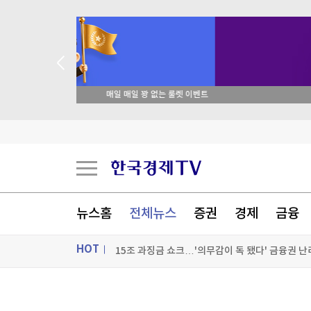
 꽝 없는 룰렛 이벤트
K-55 미군기지 무단침입 대진연 회원 3명 구속…
축구협회, 과거 외국인 심판 10여명에 성 접대 의
국고채 입찰 담합, 15조 과징금 맞나
뉴스홈
전체뉴스
증권
경제
금융
15조 과징금 쇼크…'의무감이 독 됐다' 금융권 난
HOT
[포토+] 박정민, '멋짐 가득한 모습~'
"나야, '흑백요리사' 시즌3"
ON AIR
뉴스
[온에어] 더 워룸