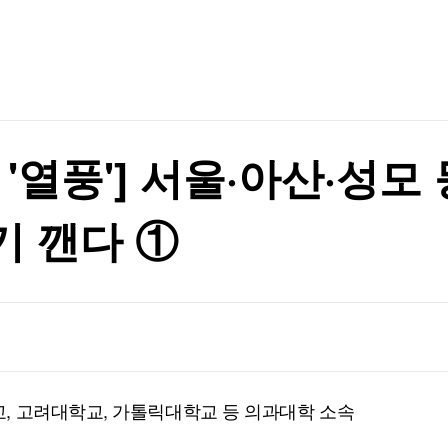
TV홈
무료방송
전체뉴스
1명 기각
증권
파트너스
경제
종목핫라인
추천 상
산업
1명 기각
경제
오늘의 
정치
생활경제
수익후기
국제
기업·CEO
이벤트
칼럼·연재
열풍'] 서울·아산·성모 등
특집방송
전체 프로그램
 깬다 ①
채널/편성
지역별채널
)
편성표
, 고려대학교, 가톨릭대학교 등 의과대학 소속