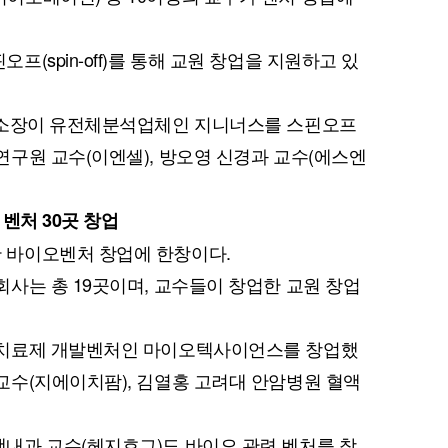
(spin-off)를 통해 교원 창업을 지원하고 있
구소장이 유전체분석업체인 지니너스를 스핀오프
구원 교수(이엔셀), 방오영 신경과 교수(에스엔
퀀텀
이더리움 클래식
9
벤처 30곳 창업
 바이오벤처 창업에 한창이다.
사는 총 19곳이며, 교수들이 창업한 교원 창업
 치료제 개발벤처인 마이오텍사이언스를 창업했
교수(지에이치팜), 김열홍 고려대 안암병원 혈액
내과 교수(헤지호그)도 바이오 관련 벤처를 창