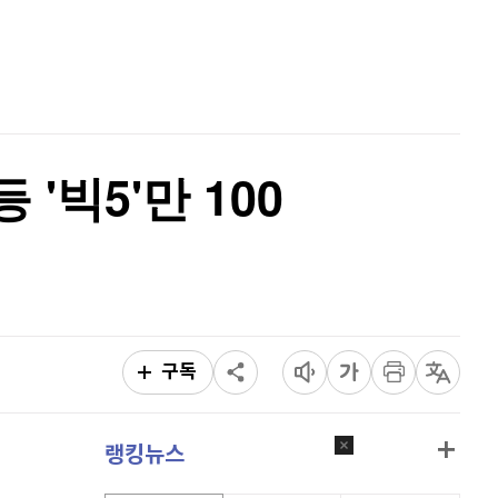
퀀텀
923
(
1.21%
)
홈
AI추천
이더리움 클래식
9,060
(
-1.74%
)
품
마켓이슈
특징주
이벤트
비트코인
91,474,000
(
-0.21%
)
 '빅5'만 100
구독
랭킹뉴스