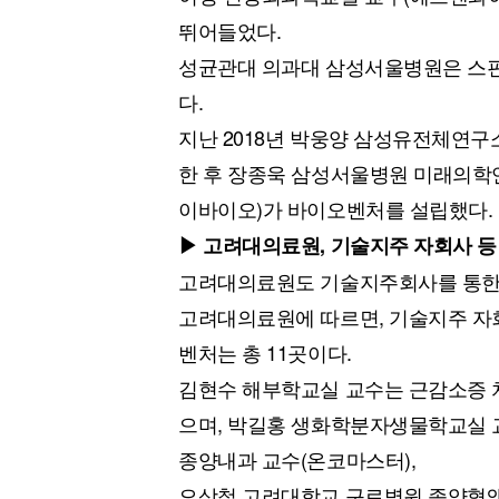
뛰어들었다.
성균관대 의과대 삼성서울병원은 스핀오프
다.
지난 2018년 박웅양 삼성유전체연
한 후 장종욱 삼성서울병원 미래의학연
이바이오)가 바이오벤처를 설립했다.
▶ 고려대의료원, 기술지주 자회사 등 
고려대의료원도 기술지주회사를 통한
고려대의료원에 따르면, 기술지주 자회
벤처는 총 11곳이다.
김현수 해부학교실 교수는 근감소증
으며, 박길홍 생화학분자생물학교실 
종양내과 교수(온코마스터),
오상철 고려대학교 구로병원 종양혈액