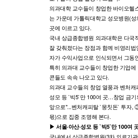
[할인50%] 한·미 투자 올인원 클래스
해외증시
의과대학 교수들이 창업한 바이오헬스
는 가운데 가톨릭대학교 성모병원(성의
곳에 이르고 있다.
국내 상급종합병원 의과대학은 다국적
잘 갖춰졌다는 장점과 함께 비영리법
자가 수익사업으로 인식되면서 그동안 
특히 의과대 교수들이 창업한 기업에
콘들도 속속 나오고 있다.
의과대 교수들의 창업 열풍과 벤처캐피
성모 등 `빅5`만 100여 곳…창업 금
앞으로"...벤처캐피탈 `뭉칫돈` 투자,
몫)으로 집중 조명해 본다.
▶ 서울·아산·성모 등 `빅5`만 100여 
국내에서 상급종합병원(3차 의료기관)