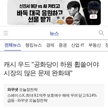
5
/
5
뉴스
홈
전체뉴스
랭킹뉴스
경제
증권
산업·IT
부동산
캐시 우드 "공화당이 하원 휩쓸어야
시장의 많은 문제 완화돼"
와우넷
오늘장전략
스페이스X, 최대 9.1억주 보호예수 해제 우려 딛고 6.14%
급등 - 와우넷 오늘장전략