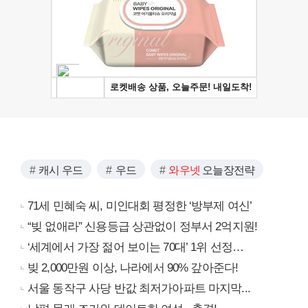
캐시 우드
우드
와우넷
오늘장전략
71세 민혜숙 씨, 미인대회 평정한 ‘방부제 여신’
“빚 없애라” 신용등급 상관없이 정부서 2억지원!
‘세계에서 가장 젊어 보이는 70대’ 1위 선정…
빚 2,000만원 이상, 나라에서 90% 갚아준다!
서울 동작구 사당 반값 최저가아파트 마지막...