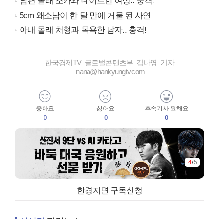
남편 몰래 조카와 데이트한 여성.. 충격!
5cm 왜소남이 한 달 만에 거물 된 사연
아내 몰래 처형과 목욕한 남자.. 충격!
한국경제TV 글로벌콘텐츠부 김나영 기자
nana@hankyungtv.com
좋아요
싫어요
후속기사 원해요
0
0
0
4
/
5
한경지면 구독신청