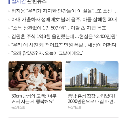
실시간
관련뉴스
허지웅 "우리가 지지한 인간들이 이 꼴을"...또 소신 발언
아내 가출하자 성매매女 불러 음주, 아들 살해한 30대
"소득 상관없이 1인 50만원"…이달 초 지급 목표
김원훈 주식 1억8천 올인했는데…현실은 '-2,400만원'
"우리 애 사진 왜 적어요?" 민원 폭발…세상이 어쩌다
"오래 참았죠? 자, 오늘이 그날이에요.."
30cm 남성의 고백: “너무
충남 홍성 집값 난리났다!
커서 사는 게 행복해요”
2000만원으로 내집 마련..
뉴스캐스트
뉴스캐스트