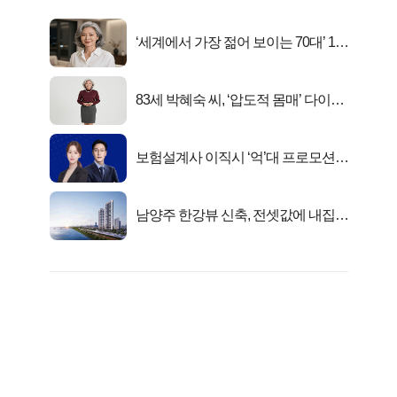
‘세계에서 가장 젊어 보이는 70대’ 1위
선정…
83세 박혜숙 씨, ‘압도적 몸매’ 다이어
트 신 등극
보험설계사 이직시 ‘억’대 프로모션!
키움에셋!
남양주 한강뷰 신축, 전셋값에 내집마
련!