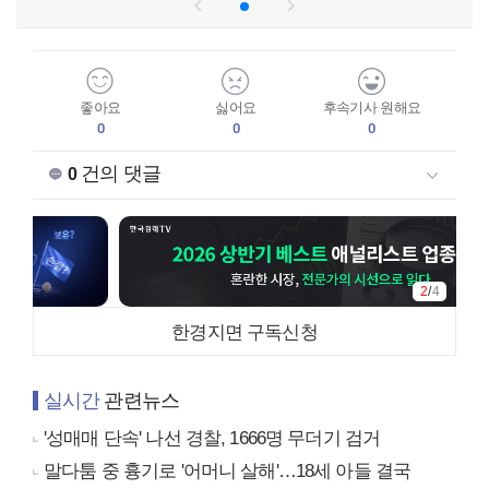
좋아요
싫어요
후속기사 원해요
0
0
0
건의 댓글
0
2
/
4
한경지면 구독신청
실시간
관련뉴스
'성매매 단속' 나선 경찰, 1666명 무더기 검거
말다툼 중 흉기로 '어머니 살해'…18세 아들 결국