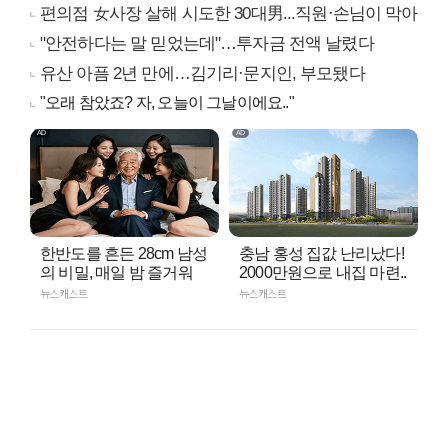
편의점 女사장 살해 시도한 30대男...직원·손님이 막아
"안전하다는 말 믿었는데"…투자금 전액 날렸다
유산 아픔 2년 만에…김기리·문지인, 부모됐다
"오래 참았죠? 자, 오늘이 그날이에요.."
한반도를 흔든 28cm 남성
충남 홍성 집값 난리났다!
의 비밀, 매일 밤 즐거워
2000만원으로 내집 마련..
뉴스캐스트
뉴스캐스트