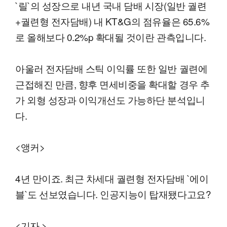
`릴`의 성장으로 내년 국내 담배 시장(일반 궐련
+궐련형 전자담배) 내 KT&G의 점유율은 65.6%
로 올해보다 0.2%p 확대될 것이란 관측입니다.
아울러 전자담배 스틱 이익률 또한 일반 궐련에
근접해진 만큼, 향후 면세비중을 확대할 경우 추
가 외형 성장과 이익개선도 가능하단 분석입니
다.
<앵커>
4년 만이죠. 최근 차세대 궐련형 전자담배 `에이
블`도 선보였습니다. 인공지능이 탑재됐다고요?
<기자 >