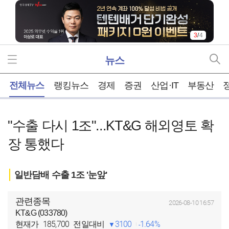
3
/
4
뉴스
홈
전체뉴스
랭킹뉴스
경제
증권
산업·IT
부동산
"수출 다시 1조"...KT&G 해외영토 확
장 통했다
일반담배 수출 1조 '눈앞'
관련종목
2026-08-10 16:57
KT&G (033780)
185,700
3100
1.64%
현재가
전일대비