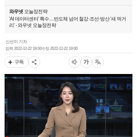
와우넷
오늘장전략
'AI 데이터센터' 특수…반도체 넘어 철강·조선·방산 '새 먹거
리' - 와우넷 오늘장전략
신선미 기자
2022-12-22 19:00
2022-12-22 19:00
입력
수정
구독