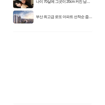
나이 70살에 그곳이 20cm 커진 남자..
충격!
부산 최고급 로또 아파트 선착순 줍줍
떴다!