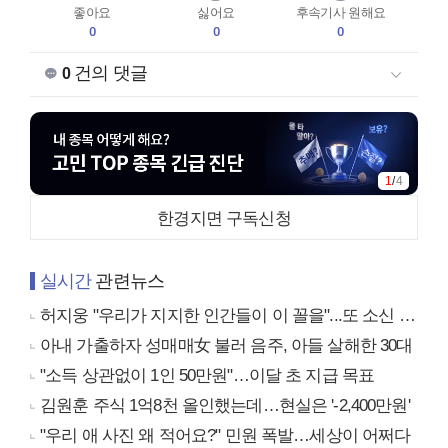
좋아요
싫어요
후속기사 원해요
0
0
0
건의 댓글
0
2
/
4
한경지면 구독신청
실시간
관련뉴스
허지웅 "우리가 지지한 인간들이 이 꼴을"...또 소신 발언
아내 가출하자 성매매女 불러 음주, 아들 살해한 30대
"소득 상관없이 1인 50만원"…이달 초 지급 목표
김원훈 주식 1억8천 올인했는데…현실은 '-2,400만원'
"우리 애 사진 왜 적어요?" 민원 폭발…세상이 어쩌다