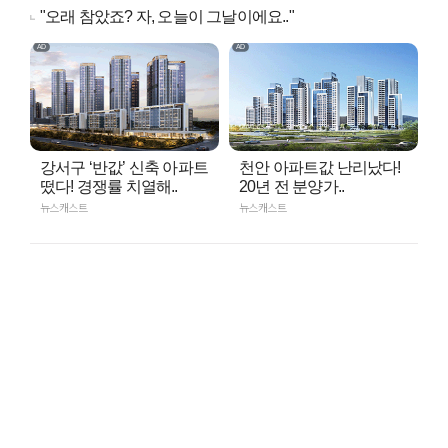
"오래 참았죠? 자, 오늘이 그날이에요.."
강서구 ‘반값’ 신축 아파트
천안 아파트값 난리났다!
떴다! 경쟁률 치열해..
20년 전 분양가..
뉴스캐스트
뉴스캐스트