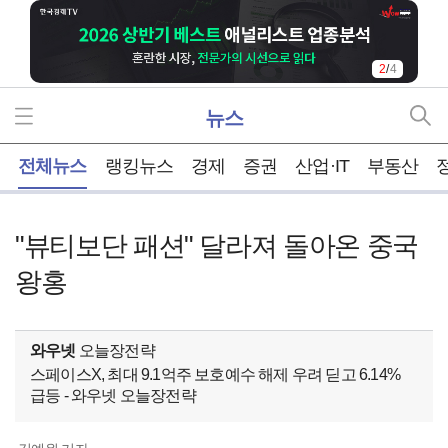
3
/
4
뉴스
홈
전체뉴스
랭킹뉴스
경제
증권
산업·IT
부동산
"뷰티보단 패션" 달라져 돌아온 중국
왕홍
와우넷
오늘장전략
스페이스X, 최대 9.1억주 보호예수 해제 우려 딛고 6.14%
급등 - 와우넷 오늘장전략