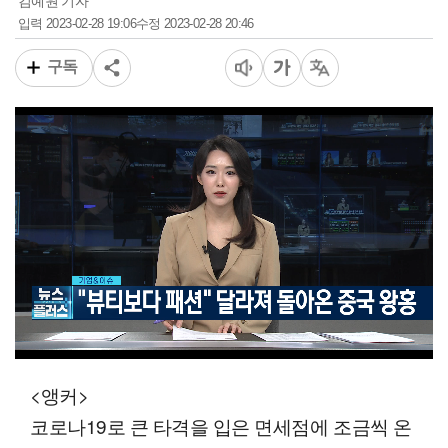
김예원 기자
2023-02-28 19:06
2023-02-28 20:46
입력
수정
구독
00:13
06:10
일반배속
<앵커>
코로나19로 큰 타격을 입은 면세점에 조금씩 온