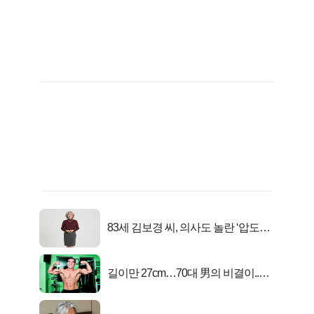
83세 김보경 씨, 의사도 놀란 ‘압도적
피지컬’
길이만 27cm…70대 男의 비결이..충
격!