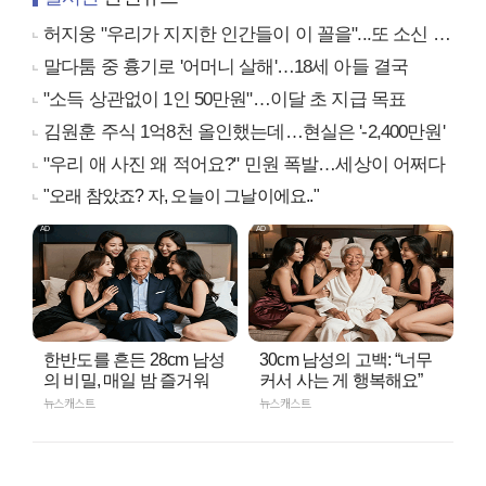
허지웅 "우리가 지지한 인간들이 이 꼴을"...또 소신 발언
말다툼 중 흉기로 '어머니 살해'…18세 아들 결국
"소득 상관없이 1인 50만원"…이달 초 지급 목표
김원훈 주식 1억8천 올인했는데…현실은 '-2,400만원'
"우리 애 사진 왜 적어요?" 민원 폭발…세상이 어쩌다
"오래 참았죠? 자, 오늘이 그날이에요.."
한반도를 흔든 28cm 남성
30cm 남성의 고백: “너무
의 비밀, 매일 밤 즐거워
커서 사는 게 행복해요”
뉴스캐스트
뉴스캐스트