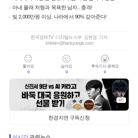
아내 몰래 처형과 목욕한 남자.. 충격!
빚 2,000만원 이상, 나라에서 90% 갚아준다!
한국경제TV 디지털뉴스부 김현경 기자
khkkim@hankyungtv.com
좋아요
싫어요
후속기사 원해요
0
0
0
4
/
5
한경지면 구독신청
실시간
관련뉴스