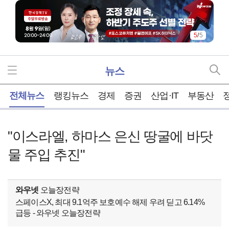
5
/
5
뉴스
홈
전체뉴스
랭킹뉴스
경제
증권
산업·IT
부동산
"이스라엘, 하마스 은신 땅굴에 바닷
물 주입 추진"
와우넷
오늘장전략
스페이스X, 최대 9.1억주 보호예수 해제 우려 딛고 6.14%
급등 - 와우넷 오늘장전략