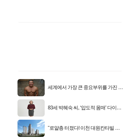
세계에서 가장 큰 중요부위를 가진 남
자의 진실
83세 박혜숙 씨, ‘압도적 몸매’ 다이어
트 신 등극
"로얄층 터졌다! 이천 대원칸타빌 잔
여세대 긴급 공개"