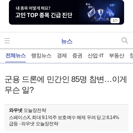
1
/
5
뉴스
홈
전체뉴스
랭킹뉴스
경제
증권
산업·IT
부동산
군용 드론에 민간인 85명 참변…이게
무슨 일?
와우넷
오늘장전략
스페이스X, 최대 9.1억주 보호예수 해제 우려 딛고 6.14%
급등 - 와우넷 오늘장전략