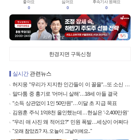
좋아요
싫어요
후속기사 원해요
0
0
0
5
/
5
한경지면 구독신청
실시간
관련뉴스
허지웅 "우리가 지지한 인간들이 이 꼴을"...또 소신 발언
말다툼 중 흉기로 '어머니 살해'…18세 아들 결국
"소득 상관없이 1인 50만원"…이달 초 지급 목표
김원훈 주식 1억8천 올인했는데…현실은 '-2,400만원'
"우리 애 사진 왜 적어요?" 민원 폭발…세상이 어쩌다
"오래 참았죠? 자, 오늘이 그날이에요.."