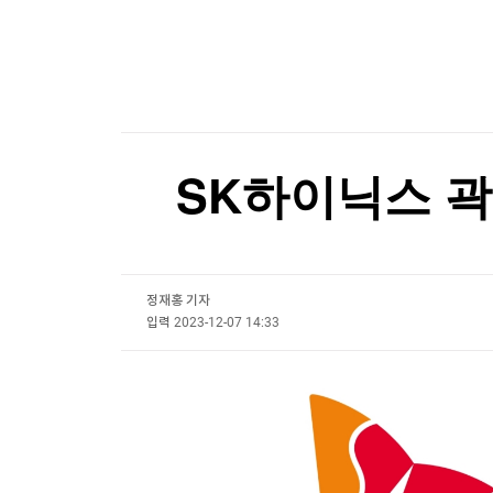
한국경제TV
뉴스홈
[온에어] ETF 골든타임
머니팜 모닝라이브
증권
밀레이, 브라질 대선 앞두고 '反룰라' 우파정상회
굿모닝 작전
금융
오늘장 뭐사지?
부동산
밀레이, 브라질 대선 앞두고 '反룰라' 우파정상회
[오후5시] 뉴스플러스
사회
온로드 (ON ROAD) 인사이트
글로벌경제
SK하이닉스 곽
랭킹뉴스
정재홍 기자
미네르바아카데미
증권 데이터
입력
2023-12-07 14:33
스페셜강의
특징주 뉴스
투자/재테크
매매신호 (랭킹100
부동산/세무
투자분석
산업
국내증시
[모집-3기-] 돈버는 트레이딩 투자 북클럽
환율