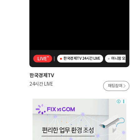
한국경제TV 24시간 LIVE
머니팜 모닝라이브 
한국경제TV
24시간 LIVE
채팅참여