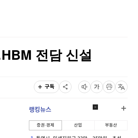
홈
퀀텀
912
(
-0.44%
)
AI추천
품
마켓이슈
이더리움 클래식
9,130
(
0.05%
)
특징주
이벤트
비트코인
91,362,000
(
0.02%
)
HBM 전담 신설
구독
랭킹뉴스
증권·경제
산업
부동산