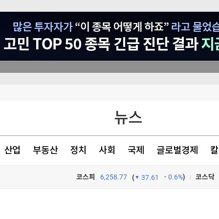
의 추진
뉴스
색출 지시"
산업
부동산
정치
사회
국제
글로벌경제
칼
코스피
6,258.77
0.6%
)
코스닥
(
37.61
TV프로그램
와우