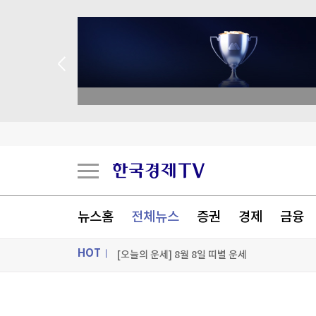
종목 무료 정밀 진단
밀레이, 브라질 대선 앞두고 '反룰라' 우파정상회
트럼프, '탄약부족' 보도에 격노…"'누가 흘리나' 
뉴스홈
전체뉴스
증권
경제
금융
[오늘의 운세] 2026년 8월 8일 별자리 운세
[오늘의 운세] 8월 8일 띠별 운세
HOT
[포토+] 박정민, '멋짐 가득한 모습~'
ON AIR
뉴스
"나야, '흑백요리사' 시즌3"