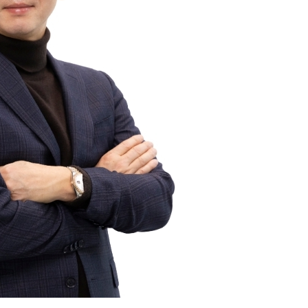
퀀텀
이더리움 클래식
9