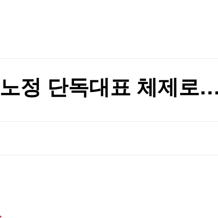
TV홈
무료방송
전체뉴스
증권
파트너스
경제
의 추진
종목핫라인
추천 상
산업
경제
오늘의 
정치
의 추진
생활경제
수익후기
국제
기업·CEO
이벤트
칼럼·연재
노정 단독대표 체제로…
특집방송
전체 프로그램
채널/편성
지역별채널
)
편성표