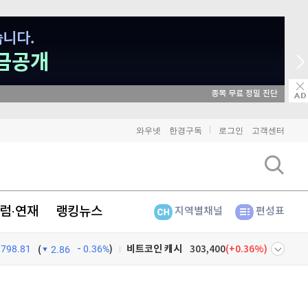
매일 매일 꽝 없는 룰렛 이벤트
와우넷
한경구독
로그인
고객센터
비트코인
91,362,000
(
0.02%
)
이더리움
2,699,000
(
0.26%
)
럼·연재
랭킹뉴스
리플
1,446
(
0.14%
)
지역별채널
편성표
비트코인 캐시
303,400
(
0.36%
)
798.81
0.36%
)
(
2.86
이오스
896
(
-0.45%
)
넷
주식창
비트코인 골드
1,313
(
-763.82%
)