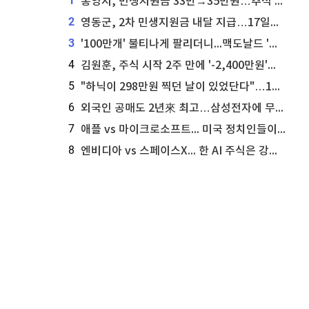
1
통영시, 민생지원금 33만→35만원…추석 전 푼다
2
영동군, 2차 민생지원금 내달 지급…17일부터 신청 접수
3
'100만개' 불티나게 팔리더니...맥도날드 '충주찰옥수수버거' 돌연 판매 종료
4
김원훈, 주식 시작 2주 만에 '-2,400만원'…"차 한 대 값 날렸다"
5
"하닉이 298만원 찍던 날이 있었단다"…100만 클릭 '전래동화' 정체
6
외국인 공매도 2년來 최고…삼성전자에 무슨일이 [B급기자의 B급리포트]
7
애플 vs 마이크로소프트... 미국 정치인들이 사들이는 빅테크 주식은?
8
엔비디아 vs 스페이스X... 한 AI 주식은 강력 매수, 다른 하나는 강력 매도라고 투자자 주장