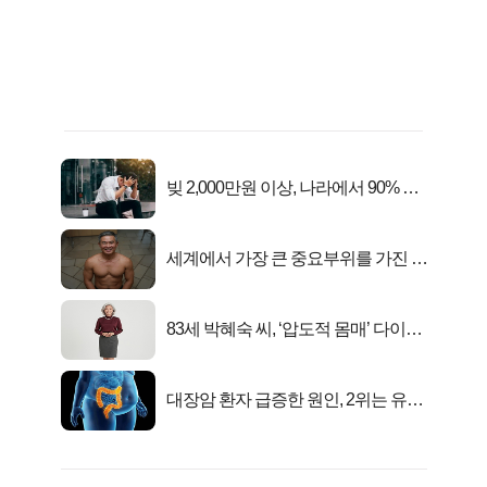
빚 2,000만원 이상, 나라에서 90% 갚
아준다!
세계에서 가장 큰 중요부위를 가진 남
자의 진실
83세 박혜숙 씨, ‘압도적 몸매’ 다이어
트 신 등극
대장암 환자 급증한 원인, 2위는 유산
균 1위는OO..