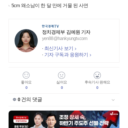
5cm 왜소남이 한 달 만에 거물 된 사연
정치경제부 김예원 기자
yen88@hankyungtv.com
최신기사 보기
기자 구독과 응원하기
좋아요
싫어요
후속기사 원해요
0
0
0
건의 댓글
0