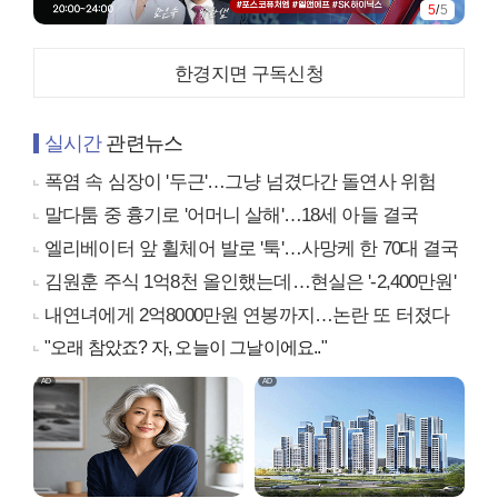
5
/
5
한경지면 구독신청
실시간
관련뉴스
폭염 속 심장이 '두근'…그냥 넘겼다간 돌연사 위험
말다툼 중 흉기로 '어머니 살해'…18세 아들 결국
엘리베이터 앞 휠체어 발로 '툭'…사망케 한 70대 결국
김원훈 주식 1억8천 올인했는데…현실은 '-2,400만원'
내연녀에게 2억8000만원 연봉까지…논란 또 터졌다
"오래 참았죠? 자, 오늘이 그날이에요.."