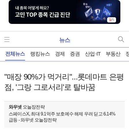
1
/
5
뉴스
홈
전체뉴스
랭킹뉴스
경제
증권
산업·IT
부동산
"매장 90%가 먹거리"...롯데마트 은평
점, '그랑 그로서리'로 탈바꿈
와우넷
오늘장전략
스페이스X, 최대 9.1억주 보호예수 해제 우려 딛고 6.14%
급등 - 와우넷 오늘장전략