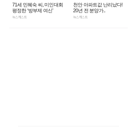
71세 민혜숙 씨, 미인대회
천안 아파트값 난리났다!
평정한 ‘방부제 여신’
20년 전 분양가..
뉴스캐스트
뉴스캐스트