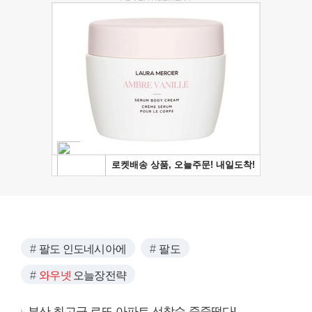
팔도 인도네시아에
팔도
와우넷
오늘장전략
부산 최고급 로또 아파트 선착순 줍줍떴다!