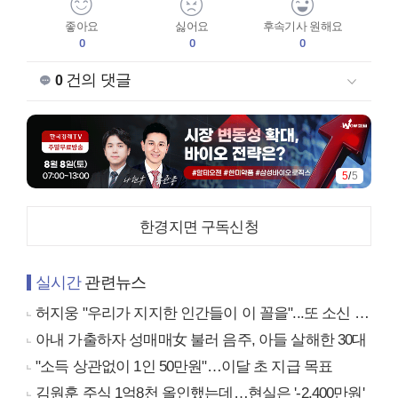
좋아요
싫어요
후속기사 원해요
0
0
0
건의 댓글
0
5
/
5
한경지면 구독신청
실시간
관련뉴스
허지웅 "우리가 지지한 인간들이 이 꼴을"...또 소신 발언
아내 가출하자 성매매女 불러 음주, 아들 살해한 30대
"소득 상관없이 1인 50만원"…이달 초 지급 목표
김원훈 주식 1억8천 올인했는데…현실은 '-2,400만원'