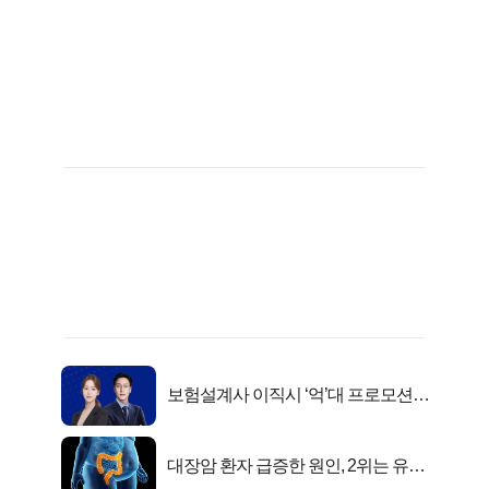
보험설계사 이직시 ‘억’대 프로모션!
키움에셋!
대장암 환자 급증한 원인, 2위는 유산
균 1위는OO..