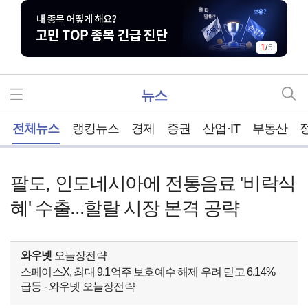
1
/
5
뉴스
홈
전체뉴스
랭킹뉴스
경제
증권
산업·IT
부동산
팔도, 인도네시아에 전통음료 '비락식
혜' 수출...할랄 시장 본격 공략
와우넷
오늘장전략
스페이스X, 최대 9.1억주 보호예수 해제 우려 딛고 6.14%
급등 - 와우넷 오늘장전략