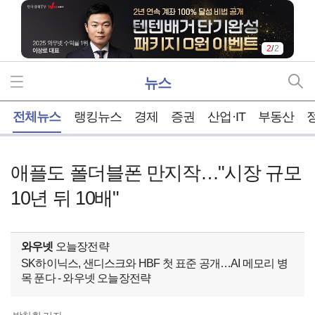
2
/
2
뉴스
홈
전체뉴스
랭킹뉴스
경제
증권
산업·IT
부동산
애플도 폴더블폰 만지작…"시장 규모
10년 뒤 10배"
와우넷
오늘장전략
SK하이닉스, 샌디스크와 HBF 첫 표준 공개…AI 메모리 병
목 푼다 - 와우넷 오늘장전략