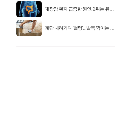
대장암 환자 급증한 원인, 2위는 유산
균 1위는OO..
계단 내려가다 '철렁'... 발목 꺾이는 이
유