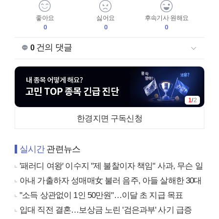
좋아요
싫어요
후속기사 원해요
0
0
0
건의 댓글
0
1
/
2
한경지면 구독신청
실시간
관련뉴스
'패러디 여왕' 이수지 "제 불찰이자 책임" 사과, 무슨 일
아내 가출하자 성매매女 불러 음주, 아들 살해한 30대
"소득 상관없이 1인 50만원"…이달 초 지급 목표
입대 직전 결혼…보상금 노린 '검은과부' 사기 급증