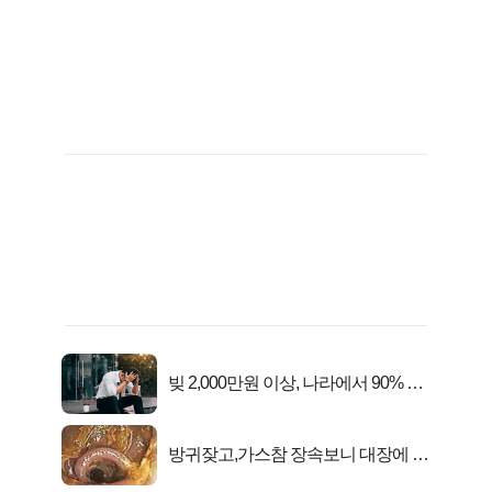
빚 2,000만원 이상, 나라에서 90% 갚
아준다!
방귀잦고,가스참 장속보니 대장에 똥
이아니라...