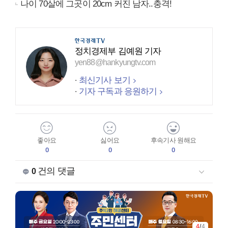
나이 70살에 그곳이 20cm 커진 남자..충격!
정치경제부 김예원 기자
yen88@hankyungtv.com
최신기사 보기
기자 구독과 응원하기
좋아요
싫어요
후속기사 원해요
0
0
0
건의 댓글
0
4
/
4