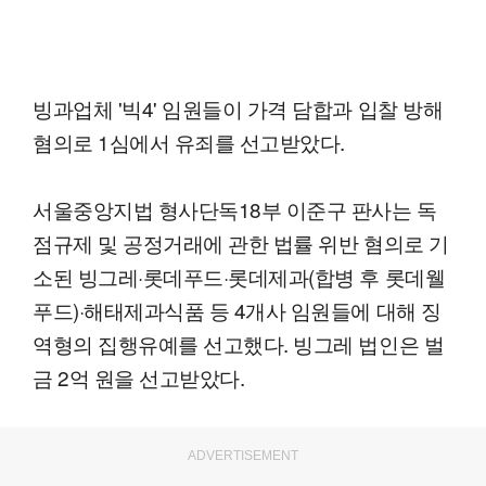
빙과업체 '빅4' 임원들이 가격 담합과 입찰 방해
혐의로 1심에서 유죄를 선고받았다.
서울중앙지법 형사단독18부 이준구 판사는 독
점규제 및 공정거래에 관한 법률 위반 혐의로 기
소된 빙그레·롯데푸드·롯데제과(합병 후 롯데웰
푸드)·해태제과식품 등 4개사 임원들에 대해 징
역형의 집행유예를 선고했다. 빙그레 법인은 벌
금 2억 원을 선고받았다.
ADVERTISEMENT