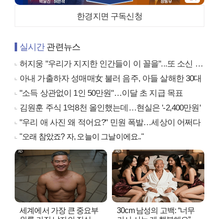
한경지면 구독신청
실시간
관련뉴스
허지웅 "우리가 지지한 인간들이 이 꼴을"...또 소신 발언
아내 가출하자 성매매女 불러 음주, 아들 살해한 30대
"소득 상관없이 1인 50만원"…이달 초 지급 목표
김원훈 주식 1억8천 올인했는데…현실은 '-2,400만원'
"우리 애 사진 왜 적어요?" 민원 폭발…세상이 어쩌다
"오래 참았죠? 자, 오늘이 그날이에요.."
세계에서 가장 큰 중요부
30cm 남성의 고백: “너무