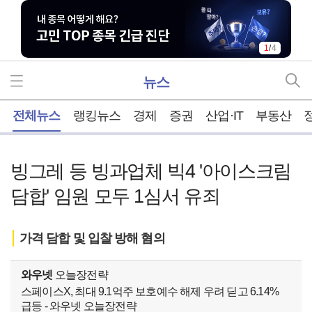
1
/
4
뉴스
홈
전체뉴스
랭킹뉴스
경제
증권
산업·IT
부동산
빙그레 등 빙과업체 빅4 '아이스크림
담합' 임원 모두 1심서 유죄
가격 담합 및 입찰 방해 혐의
와우넷
오늘장전략
스페이스X, 최대 9.1억주 보호예수 해제 우려 딛고 6.14%
급등 - 와우넷 오늘장전략