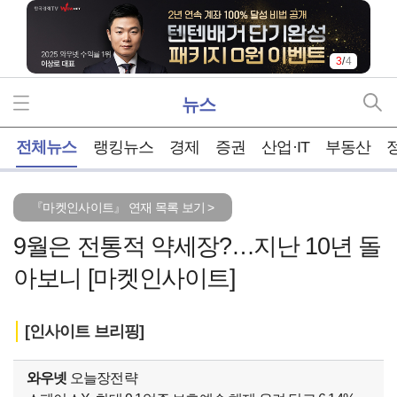
4
/
4
뉴스
홈
전체뉴스
랭킹뉴스
경제
증권
산업·IT
부동산
『마켓인사이트』 연재 목록 보기 >
9월은 전통적 약세장?…지난 10년 돌
아보니 [마켓인사이트]
[인사이트 브리핑]
와우넷
오늘장전략