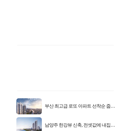
부산 최고급 로또 아파트 선착순 줍줍
떴다!
남양주 한강뷰 신축, 전셋값에 내집마