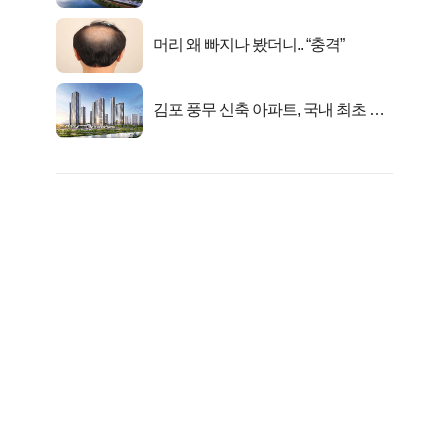
련!
머리 왜 빠지나 봤더니.. “충격”
김포 풍무 신축 아파트, 국내 최초 반
값 분양..