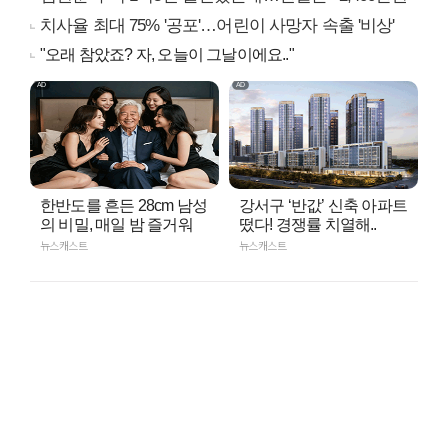
치사율 최대 75% '공포'…어린이 사망자 속출 '비상'
"오래 참았죠? 자, 오늘이 그날이에요.."
한반도를 흔든 28cm 남성
강서구 ‘반값’ 신축 아파트
의 비밀, 매일 밤 즐거워
떴다! 경쟁률 치열해..
뉴스캐스트
뉴스캐스트