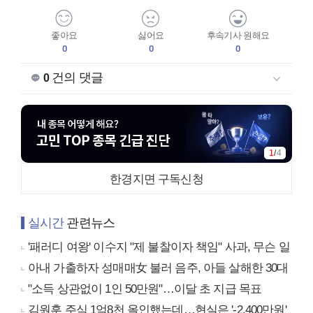
좋아요
싫어요
후속기사 원해요
0
0
0
건의 댓글
0
1
/
4
한경지면 구독신청
실시간
관련뉴스
'패러디 여왕' 이수지 "제 불찰이자 책임" 사과, 무슨 일
아내 가출하자 성매매女 불러 음주, 아들 살해한 30대
"소득 상관없이 1인 50만원"…이달 초 지급 목표
김원훈 주식 1억8천 올인했는데…현실은 '-2,400만원'