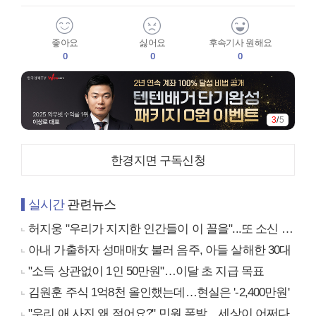
좋아요
싫어요
후속기사 원해요
0
0
0
4
/
5
한경지면 구독신청
실시간
관련뉴스
허지웅 "우리가 지지한 인간들이 이 꼴을"...또 소신 발언
아내 가출하자 성매매女 불러 음주, 아들 살해한 30대
"소득 상관없이 1인 50만원"…이달 초 지급 목표
김원훈 주식 1억8천 올인했는데…현실은 '-2,400만원'
"우리 애 사진 왜 적어요?" 민원 폭발…세상이 어쩌다