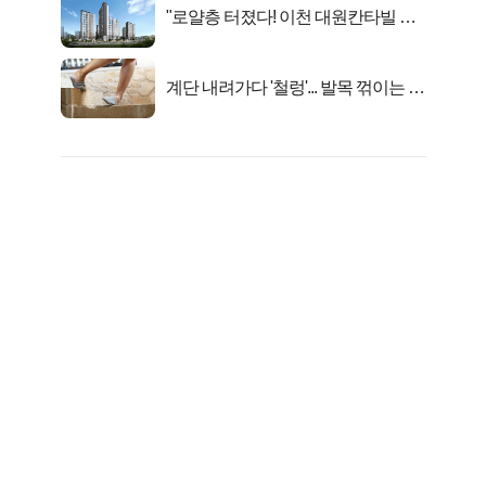
"로얄층 터졌다! 이천 대원칸타빌 잔
여세대 긴급 공개"
계단 내려가다 '철렁'... 발목 꺾이는 이
유