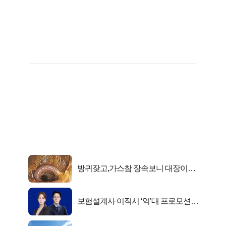
방귀잦고,가스참 장속보니 대장이아
니라..
보험설계사 이직시 ‘억’대 프로모션!
키움에셋!