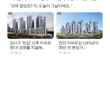
"오래 참았죠? 자, 오늘이 그날이에요.."
강서구 ‘반값’ 신축 아파트
천안 아파트값 난리났다!
떴다! 경쟁률 치열해..
20년 전 분양가..
뉴스캐스트
뉴스캐스트