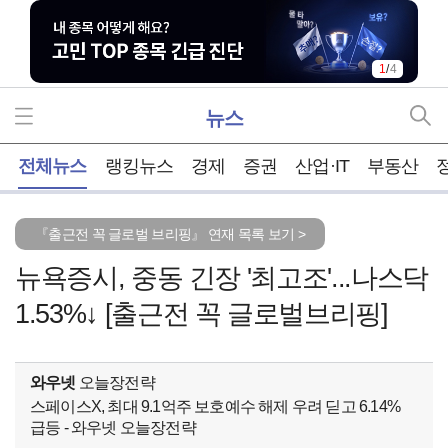
1
/
4
뉴스
홈
전체뉴스
랭킹뉴스
경제
증권
산업·IT
부동산
『출근전 꼭 글로벌 브리핑』 연재 목록 보기 >
뉴욕증시, 중동 긴장 '최고조'...나스닥
1.53%↓ [출근전 꼭 글로벌브리핑]
와우넷
오늘장전략
스페이스X, 최대 9.1억주 보호예수 해제 우려 딛고 6.14%
급등 - 와우넷 오늘장전략