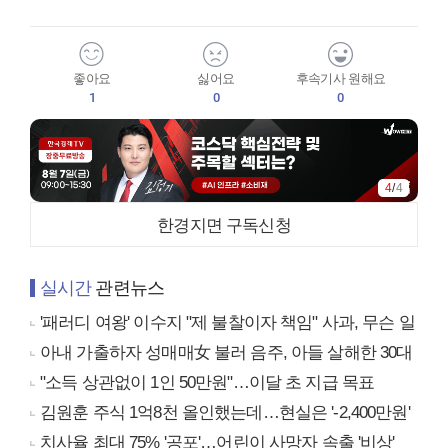
좋아요
싫어요
후속기사 원해요
1
0
0
4
/
4
한경지면 구독신청
실시간
관련뉴스
'패러디 여왕' 이수지 "제 불찰이자 책임" 사과, 무슨 일
아내 가출하자 성매매女 불러 음주, 아들 살해한 30대
"소득 상관없이 1인 50만원"…이달 초 지급 목표
김원훈 주식 1억8천 올인했는데…현실은 '-2,400만원'
치사율 최대 75% '공포'…어린이 사망자 속출 '비상'