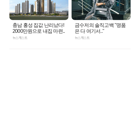
충남 홍성 집값 난리났다!
금수저의 솔직고백 "명품
2000만원으로 내집 마련..
은 다 여기서.."
뉴스캐스트
뉴스캐스트