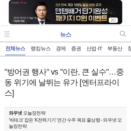
1
/
2
뉴스
홈
전체뉴스
랭킹뉴스
경제
증권
산업·IT
부동산
"방어권 행사" vs "이란, 큰 실수"…중
동 위기에 날뛰는 유가 [엔터프라이
스]
와우넷
오늘장전략
'빅테크' 잡은 'K전력기기' 연간 수주 목표 줄상향 - 와우넷 오
늘장전략