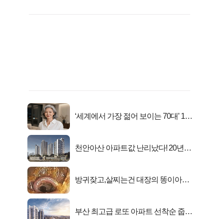
‘세계에서 가장 젊어 보이는 70대’ 1위
선정…
천안아산 아파트값 난리났다! 20년
전 분양가..
방귀잦고,살찌는건 대장의 똥이아니
라??
부산 최고급 로또 아파트 선착순 줍줍