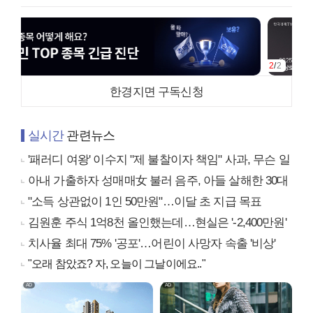
2
/
2
한경지면 구독신청
실시간
관련뉴스
'패러디 여왕' 이수지 "제 불찰이자 책임" 사과, 무슨 일
아내 가출하자 성매매女 불러 음주, 아들 살해한 30대
"소득 상관없이 1인 50만원"…이달 초 지급 목표
김원훈 주식 1억8천 올인했는데…현실은 '-2,400만원'
치사율 최대 75% '공포'…어린이 사망자 속출 '비상'
"오래 참았죠? 자, 오늘이 그날이에요.."